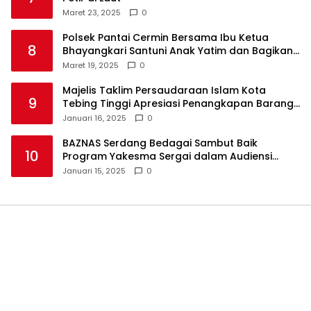
Maret 23, 2025
0
Polsek Pantai Cermin Bersama Ibu Ketua
8
Bhayangkari Santuni Anak Yatim dan Bagikan
Takjil
Maret 19, 2025
0
Majelis Taklim Persaudaraan Islam Kota
9
Tebing Tinggi Apresiasi Penangkapan Barang
Haram
Januari 16, 2025
0
BAZNAS Serdang Bedagai Sambut Baik
10
Program Yakesma Sergai dalam Audiensi
Perkenalan Pengurus Baru
Januari 15, 2025
0