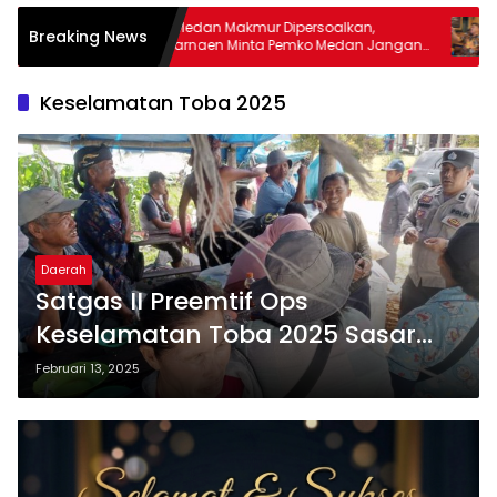
 Medan Makmur Dipersoalkan,
Rico Waas Disorot soal 
Breaking News
karnaen Minta Pemko Medan Jangan
DPRD Medan: PUD Pemb
paku Desil
Bertahun-tahun Merugi
Keselamatan Toba 2025
Daerah
Satgas II Preemtif Ops
Keselamatan Toba 2025 Sasar
Masyarakat di Inti Kota Salak dan
Februari 13, 2025
Pekan Onan Klohi