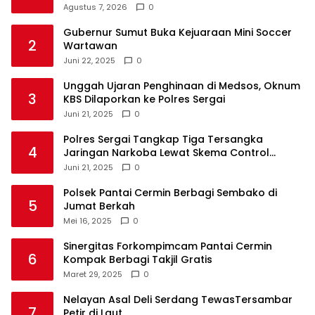
Agustus 7, 2026
0
Gubernur Sumut Buka Kejuaraan Mini Soccer
2
Wartawan
Juni 22, 2025
0
Unggah Ujaran Penghinaan di Medsos, Oknum
3
KBS Dilaporkan ke Polres Sergai
Juni 21, 2025
0
Polres Sergai Tangkap Tiga Tersangka
4
Jaringan Narkoba Lewat Skema Control
Delivery
Juni 21, 2025
0
Polsek Pantai Cermin Berbagi Sembako di
5
Jumat Berkah
Mei 16, 2025
0
Sinergitas Forkompimcam Pantai Cermin
6
Kompak Berbagi Takjil Gratis
Maret 29, 2025
0
Nelayan Asal Deli Serdang TewasTersambar
7
Petir di Laut