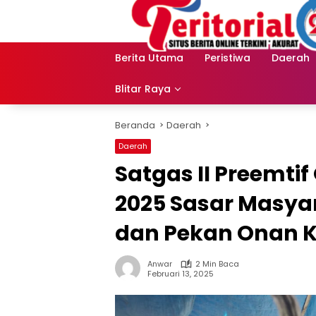
Langsung
ke
konten
Berita Utama
Peristiwa
Daerah
Blitar Raya
Beranda
Daerah
Daerah
Satgas II Preemti
2025 Sasar Masyara
dan Pekan Onan K
Anwar
2 Min Baca
Februari 13, 2025