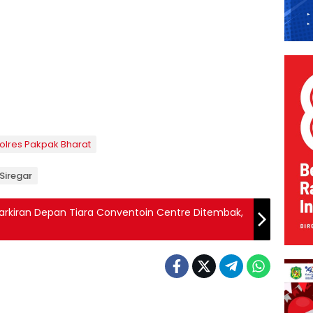
olres Pakpak Bharat
 Siregar
 Parkiran Depan Tiara Conventoin Centre Ditembak,