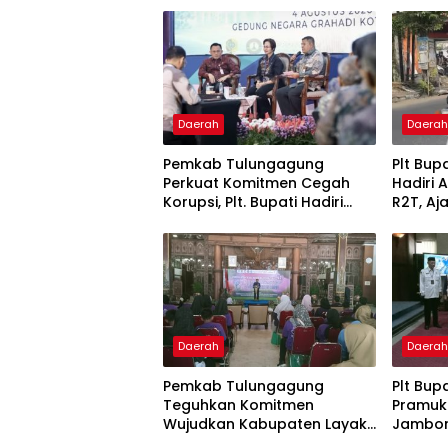
Daerah
Daera
Pemkab Tulungagung
Plt Bup
Perkuat Komitmen Cegah
Hadiri 
Korupsi, Plt. Bupati Hadiri
R2T, Aj
Rakor Integritas di Grahadi
Kesela
Tulung
Daerah
Daera
Pemkab Tulungagung
Plt Bup
Teguhkan Komitmen
Pramuk
Wujudkan Kabupaten Layak
Jambore
Anak Lewat Kongres Anak