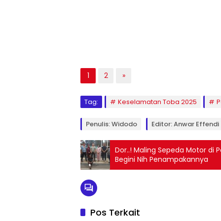
1
2
»
Tag:
Keselamatan Toba 2025
P
Penulis: Widodo
Editor: Anwar Effendi
Dor..! Maling Sepeda Motor di
Begini Nih Penampakannya
Pos Terkait