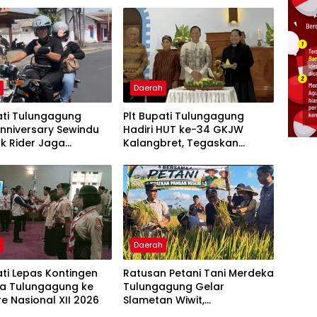
h
Daerah
ati Tulungagung
Plt Bupati Tulungagung
Anniversary Sewindu
Hadiri HUT ke-34 GKJW
ak Rider Jaga
Kalangbret, Tegaskan
matan dan “Jogo
Pentingnya Merawat
agung”
Kerukunan
h
Daerah
ati Lepas Kontingen
Ratusan Petani Tani Merdeka
a Tulungagung ke
Tulungagung Gelar
 Nasional XII 2026
Slametan Wiwit,
Deklarasikan Dukungan Don