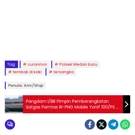
Tag:
curanmor
Polsek Medan baru
tembak di kaki
tersangka
Penulis: Amr/wap
Pangdam I/BB Pimpin Pemberangkatan
Satgas Pamtas RI-PNG Mobile Yonif 100/PS di
Belawan