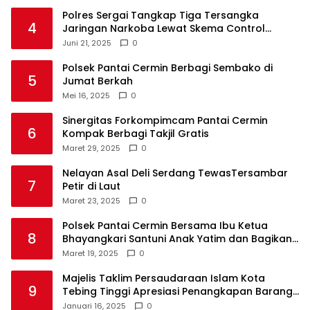
Polres Sergai Tangkap Tiga Tersangka
4
Jaringan Narkoba Lewat Skema Control
Delivery
Juni 21, 2025
0
Polsek Pantai Cermin Berbagi Sembako di
5
Jumat Berkah
Mei 16, 2025
0
Sinergitas Forkompimcam Pantai Cermin
6
Kompak Berbagi Takjil Gratis
Maret 29, 2025
0
Nelayan Asal Deli Serdang TewasTersambar
7
Petir di Laut
Maret 23, 2025
0
Polsek Pantai Cermin Bersama Ibu Ketua
8
Bhayangkari Santuni Anak Yatim dan Bagikan
Takjil
Maret 19, 2025
0
Majelis Taklim Persaudaraan Islam Kota
9
Tebing Tinggi Apresiasi Penangkapan Barang
Haram
Januari 16, 2025
0