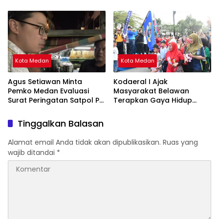
Motor, Tawuran, dan
satunya Acuan Penyaluran
Narkoba
Bansos
Kota Medan
Kota Medan
Agus Setiawan Minta
Kodaeral I Ajak
Pemko Medan Evaluasi
Masyarakat Belawan
Surat Peringatan Satpol PP
Terapkan Gaya Hidup
untuk PKL Jalan Semarang
Sehat Lewat Car Free Day
Tinggalkan Balasan
Alamat email Anda tidak akan dipublikasikan.
Ruas yang
wajib ditandai
*