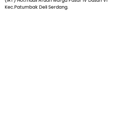
(IRT) Hotmauli Aruan warga Pasar IV Dusun VI
Kec.Patumbak Deli Serdang.