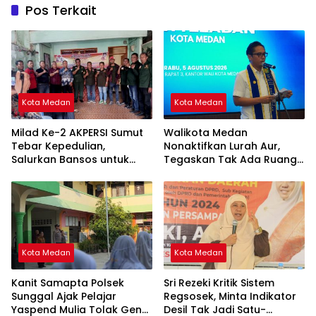
Pos Terkait
Kota Medan
Kota Medan
Milad Ke-2 AKPERSI Sumut
Walikota Medan
Tebar Kepedulian,
Nonaktifkan Lurah Aur,
Salurkan Bansos untuk
Tegaskan Tak Ada Ruang
Duafa, Lansia, dan Anak
bagi Penyalahgunaan
Yatim
Wewenang
Kota Medan
Kota Medan
Kanit Samapta Polsek
Sri Rezeki Kritik Sistem
Sunggal Ajak Pelajar
Regsosek, Minta Indikator
Yaspend Mulia Tolak Geng
Desil Tak Jadi Satu-