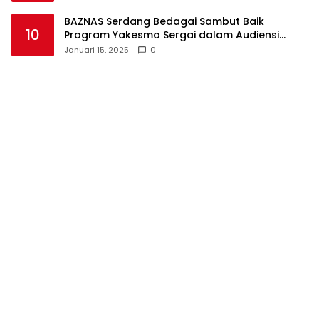
BAZNAS Serdang Bedagai Sambut Baik
10
Program Yakesma Sergai dalam Audiensi
Perkenalan Pengurus Baru
Januari 15, 2025
0