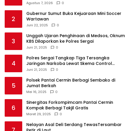
Agustus 7, 2026
0
Gubernur Sumut Buka Kejuaraan Mini Soccer
2
Wartawan
Juni 22, 2025
0
Unggah Ujaran Penghinaan di Medsos, Oknum
3
KBS Dilaporkan ke Polres Sergai
Juni 21, 2025
0
Polres Sergai Tangkap Tiga Tersangka
4
Jaringan Narkoba Lewat Skema Control
Delivery
Juni 21, 2025
0
Polsek Pantai Cermin Berbagi Sembako di
5
Jumat Berkah
Mei 16, 2025
0
Sinergitas Forkompimcam Pantai Cermin
6
Kompak Berbagi Takjil Gratis
Maret 29, 2025
0
Nelayan Asal Deli Serdang TewasTersambar
7
Petir di Laut