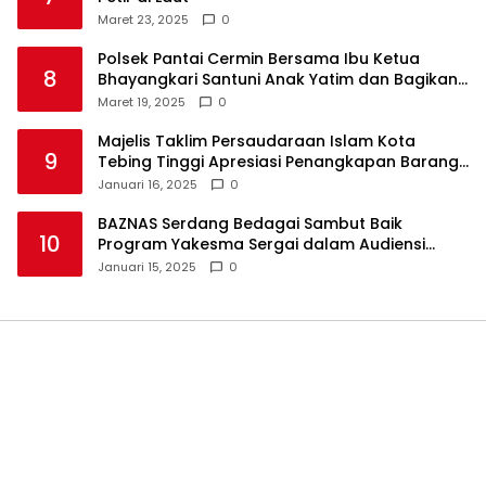
Maret 23, 2025
0
Polsek Pantai Cermin Bersama Ibu Ketua
8
Bhayangkari Santuni Anak Yatim dan Bagikan
Takjil
Maret 19, 2025
0
Majelis Taklim Persaudaraan Islam Kota
9
Tebing Tinggi Apresiasi Penangkapan Barang
Haram
Januari 16, 2025
0
BAZNAS Serdang Bedagai Sambut Baik
10
Program Yakesma Sergai dalam Audiensi
Perkenalan Pengurus Baru
Januari 15, 2025
0