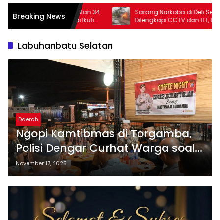
katan 34
Sarang Narkoba di Deli Serdang
Breaking News
i Ikuti
Dilengkapi CCTV dan HT, Polisi Ringkus 1
Orang
Labuhanbatu Selatan
Daerah
Ngopi Kamtibmas di Torgamba,
Polisi Dengar Curhat Warga soal
Curanmor hingga Balap Liar
November 17, 2025