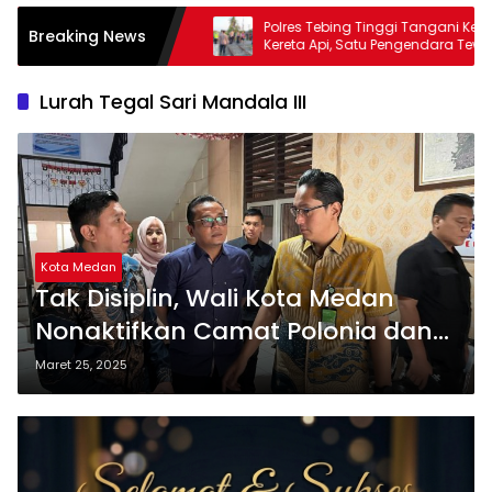
Polres Tebing Tinggi Tangani Kecelakaan
Kuran
Breaking News
Kereta Api, Satu Pengendara Tewas
Ringk
Tebin
Lurah Tegal Sari Mandala III
Kota Medan
Tak Disiplin, Wali Kota Medan
Nonaktifkan Camat Polonia dan
Lurah Tegal Sari Mandala III
Maret 25, 2025