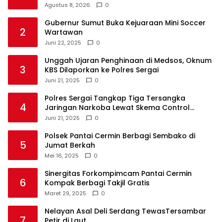
Agustus 8, 2026
0
Gubernur Sumut Buka Kejuaraan Mini Soccer
2
Wartawan
Juni 22, 2025
0
Unggah Ujaran Penghinaan di Medsos, Oknum
3
KBS Dilaporkan ke Polres Sergai
Juni 21, 2025
0
Polres Sergai Tangkap Tiga Tersangka
4
Jaringan Narkoba Lewat Skema Control
Delivery
Juni 21, 2025
0
Polsek Pantai Cermin Berbagi Sembako di
5
Jumat Berkah
Mei 16, 2025
0
Sinergitas Forkompimcam Pantai Cermin
6
Kompak Berbagi Takjil Gratis
Maret 29, 2025
0
Nelayan Asal Deli Serdang TewasTersambar
7
Petir di Laut