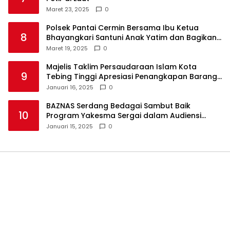
Maret 23, 2025
0
Polsek Pantai Cermin Bersama Ibu Ketua
8
Bhayangkari Santuni Anak Yatim dan Bagikan
Takjil
Maret 19, 2025
0
Majelis Taklim Persaudaraan Islam Kota
9
Tebing Tinggi Apresiasi Penangkapan Barang
Haram
Januari 16, 2025
0
BAZNAS Serdang Bedagai Sambut Baik
10
Program Yakesma Sergai dalam Audiensi
Perkenalan Pengurus Baru
Januari 15, 2025
0