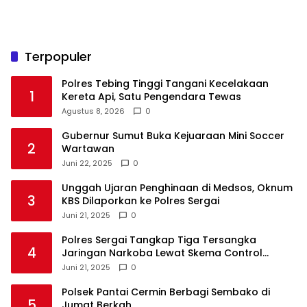
Terpopuler
Polres Tebing Tinggi Tangani Kecelakaan
1
Kereta Api, Satu Pengendara Tewas
Agustus 8, 2026
0
Gubernur Sumut Buka Kejuaraan Mini Soccer
2
Wartawan
Juni 22, 2025
0
Unggah Ujaran Penghinaan di Medsos, Oknum
3
KBS Dilaporkan ke Polres Sergai
Juni 21, 2025
0
Polres Sergai Tangkap Tiga Tersangka
4
Jaringan Narkoba Lewat Skema Control
Delivery
Juni 21, 2025
0
Polsek Pantai Cermin Berbagi Sembako di
5
Jumat Berkah