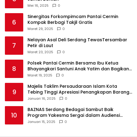
Mei 16, 2025
0
Sinergitas Forkompimcam Pantai Cermin
6
Kompak Berbagi Takjil Gratis
Maret 29, 2025
0
Nelayan Asal Deli Serdang TewasTersambar
7
Petir di Laut
Maret 23, 2025
0
Polsek Pantai Cermin Bersama Ibu Ketua
8
Bhayangkari Santuni Anak Yatim dan Bagikan
Takjil
Maret 19, 2025
0
Majelis Taklim Persaudaraan Islam Kota
9
Tebing Tinggi Apresiasi Penangkapan Barang
Haram
Januari 16, 2025
0
BAZNAS Serdang Bedagai Sambut Baik
10
Program Yakesma Sergai dalam Audiensi
Perkenalan Pengurus Baru
Januari 15, 2025
0