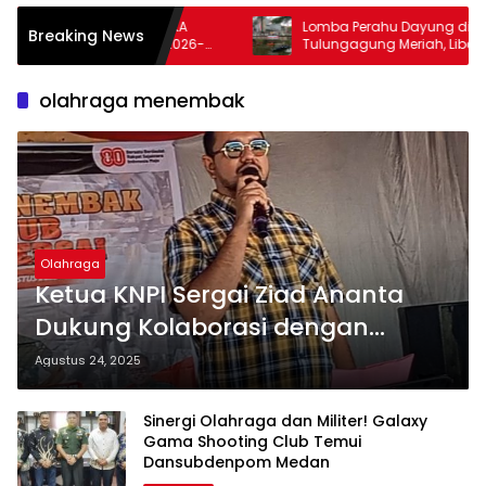
KA
Lomba Perahu Dayung di Kali Ngrowo
P
Breaking News
2026-
Tulungagung Meriah, Libatkan 43 Tim
K
dan 80 UMKM
olahraga menembak
Olahraga
‎Ketua KNPI Sergai Ziad Ananta
Dukung Kolaborasi dengan
PERBAKIN, Siap Donasi untuk
Agustus 24, 2025
Sinergi Olahraga dan Militer! Galaxy
Gama Shooting Club Temui
Dansubdenpom Medan