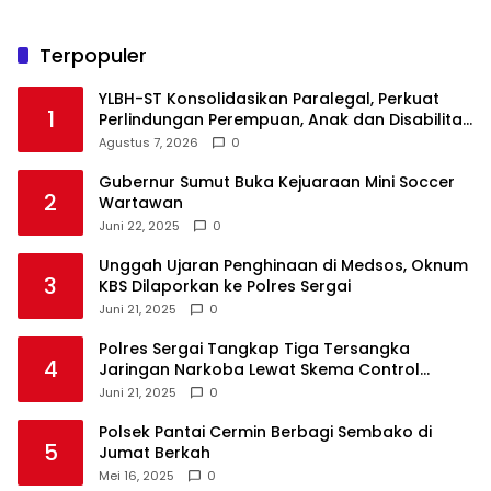
Terpopuler
YLBH-ST Konsolidasikan Paralegal, Perkuat
1
Perlindungan Perempuan, Anak dan Disabilitas
Agustus 7, 2026
0
Gubernur Sumut Buka Kejuaraan Mini Soccer
2
Wartawan
Juni 22, 2025
0
Unggah Ujaran Penghinaan di Medsos, Oknum
3
KBS Dilaporkan ke Polres Sergai
Juni 21, 2025
0
Polres Sergai Tangkap Tiga Tersangka
4
Jaringan Narkoba Lewat Skema Control
Delivery
Juni 21, 2025
0
Polsek Pantai Cermin Berbagi Sembako di
5
Jumat Berkah
Mei 16, 2025
0