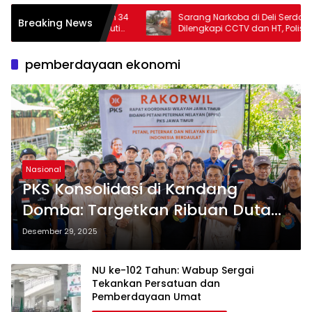
n 34
Sarang Narkoba di Deli Serdang
PWI 
Breaking News
uti
Dilengkapi CCTV dan HT, Polisi Ringkus 1
Lebi
Orang
Sept
pemberdayaan ekonomi
Nasional
PKS Konsolidasi di Kandang
Domba: Targetkan Ribuan Duta
Tani di Jawa Timur pada 2026
Desember 29, 2025
NU ke-102 Tahun: Wabup Sergai
Tekankan Persatuan dan
Pemberdayaan Umat