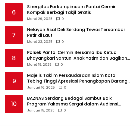
Sinergitas Forkompimcam Pantai Cermin
6
Kompak Berbagi Takjil Gratis
Maret 29, 2025
0
Nelayan Asal Deli Serdang TewasTersambar
7
Petir di Laut
Maret 23, 2025
0
Polsek Pantai Cermin Bersama Ibu Ketua
8
Bhayangkari Santuni Anak Yatim dan Bagikan
Takjil
Maret 19, 2025
0
Majelis Taklim Persaudaraan Islam Kota
9
Tebing Tinggi Apresiasi Penangkapan Barang
Haram
Januari 16, 2025
0
BAZNAS Serdang Bedagai Sambut Baik
10
Program Yakesma Sergai dalam Audiensi
Perkenalan Pengurus Baru
Januari 15, 2025
0