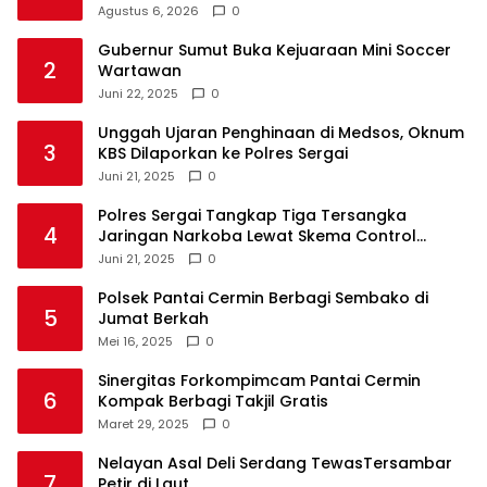
Agustus 6, 2026
0
Gubernur Sumut Buka Kejuaraan Mini Soccer
2
Wartawan
Juni 22, 2025
0
Unggah Ujaran Penghinaan di Medsos, Oknum
3
KBS Dilaporkan ke Polres Sergai
Juni 21, 2025
0
Polres Sergai Tangkap Tiga Tersangka
4
Jaringan Narkoba Lewat Skema Control
Delivery
Juni 21, 2025
0
Polsek Pantai Cermin Berbagi Sembako di
5
Jumat Berkah
Mei 16, 2025
0
Sinergitas Forkompimcam Pantai Cermin
6
Kompak Berbagi Takjil Gratis
Maret 29, 2025
0
Nelayan Asal Deli Serdang TewasTersambar
7
Petir di Laut