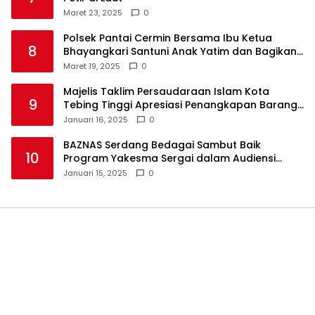
Maret 23, 2025
0
Polsek Pantai Cermin Bersama Ibu Ketua
8
Bhayangkari Santuni Anak Yatim dan Bagikan
Takjil
Maret 19, 2025
0
Majelis Taklim Persaudaraan Islam Kota
9
Tebing Tinggi Apresiasi Penangkapan Barang
Haram
Januari 16, 2025
0
BAZNAS Serdang Bedagai Sambut Baik
10
Program Yakesma Sergai dalam Audiensi
Perkenalan Pengurus Baru
Januari 15, 2025
0