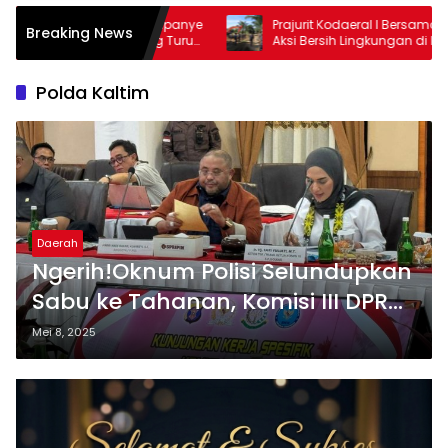
ampanye
Prajurit Kodaeral I Bersama Warga Gelar
M
Breaking News
g Turun
Aksi Bersih Lingkungan di Limau Manis
K
D
Polda Kaltim
Daerah
Ngerih!Oknum Polisi Selundupkan
Sabu ke Tahanan, Komisi III DPR
Soroti Polda Kaltim
Mei 8, 2025