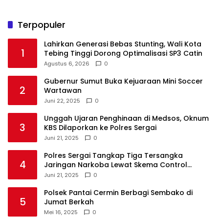
Terpopuler
Lahirkan Generasi Bebas Stunting, Wali Kota
1
Tebing Tinggi Dorong Optimalisasi SP3 Catin
Agustus 6, 2026
0
Gubernur Sumut Buka Kejuaraan Mini Soccer
2
Wartawan
Juni 22, 2025
0
Unggah Ujaran Penghinaan di Medsos, Oknum
3
KBS Dilaporkan ke Polres Sergai
Juni 21, 2025
0
Polres Sergai Tangkap Tiga Tersangka
4
Jaringan Narkoba Lewat Skema Control
Delivery
Juni 21, 2025
0
Polsek Pantai Cermin Berbagi Sembako di
5
Jumat Berkah
Mei 16, 2025
0