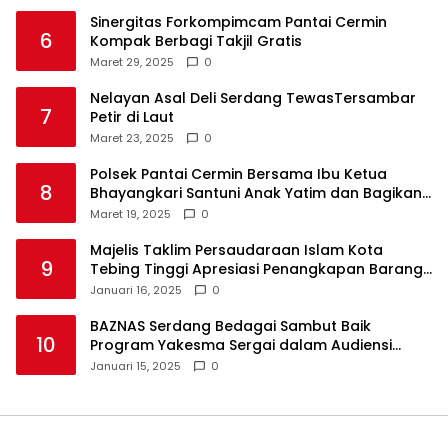
Sinergitas Forkompimcam Pantai Cermin
6
Kompak Berbagi Takjil Gratis
Maret 29, 2025
0
Nelayan Asal Deli Serdang TewasTersambar
7
Petir di Laut
Maret 23, 2025
0
Polsek Pantai Cermin Bersama Ibu Ketua
8
Bhayangkari Santuni Anak Yatim dan Bagikan
Takjil
Maret 19, 2025
0
Majelis Taklim Persaudaraan Islam Kota
9
Tebing Tinggi Apresiasi Penangkapan Barang
Haram
Januari 16, 2025
0
BAZNAS Serdang Bedagai Sambut Baik
10
Program Yakesma Sergai dalam Audiensi
Perkenalan Pengurus Baru
Januari 15, 2025
0