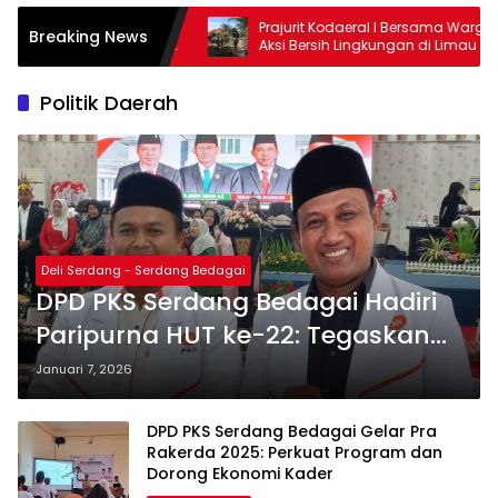
Prajurit Kodaeral I Bersama Warga Gelar
Milad Ke-
Breaking News
Aksi Bersih Lingkungan di Limau Manis
Kepedulia
Duafa, La
Politik Daerah
Deli Serdang - Serdang Bedagai
DPD PKS Serdang Bedagai Hadiri
Paripurna HUT ke-22: Tegaskan
Komitmen Sinergi Daerah
Januari 7, 2026
DPD PKS Serdang Bedagai Gelar Pra
Rakerda 2025: Perkuat Program dan
Dorong Ekonomi Kader