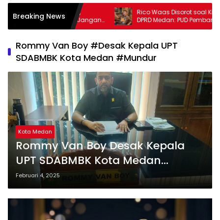
,
Rico Waas Disorot soal Kinerja BUMD,
D
Breaking News
 Jangan
DPRD Medan: PUD Pembangunan
K
Bertahun-tahun Merugi
Rommy Van Boy #Desak Kepala UPT
SDABMBK Kota Medan #Mundur
Kota Medan
Rommy Van Boy Desak Kepala
UPT SDABMBK Kota Medan
Mundur Jika Tak Mampu Berikan
Februari 4, 2025
Kinerja Optimal