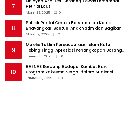
Nelayan Asal Deli Serdang TewasTersambar
7
Petir di Laut
Maret 23, 2025
0
Polsek Pantai Cermin Bersama Ibu Ketua
8
Bhayangkari Santuni Anak Yatim dan Bagikan
Takjil
Maret 19, 2025
0
Majelis Taklim Persaudaraan Islam Kota
9
Tebing Tinggi Apresiasi Penangkapan Barang
Haram
Januari 16, 2025
0
BAZNAS Serdang Bedagai Sambut Baik
10
Program Yakesma Sergai dalam Audiensi
Perkenalan Pengurus Baru
Januari 15, 2025
0