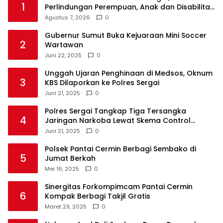
1
Perlindungan Perempuan, Anak dan Disabilitas
Agustus 7, 2026
0
Gubernur Sumut Buka Kejuaraan Mini Soccer
2
Wartawan
Juni 22, 2025
0
Unggah Ujaran Penghinaan di Medsos, Oknum
3
KBS Dilaporkan ke Polres Sergai
Juni 21, 2025
0
Polres Sergai Tangkap Tiga Tersangka
4
Jaringan Narkoba Lewat Skema Control
Delivery
Juni 21, 2025
0
Polsek Pantai Cermin Berbagi Sembako di
5
Jumat Berkah
Mei 16, 2025
0
Sinergitas Forkompimcam Pantai Cermin
6
Kompak Berbagi Takjil Gratis
Maret 29, 2025
0