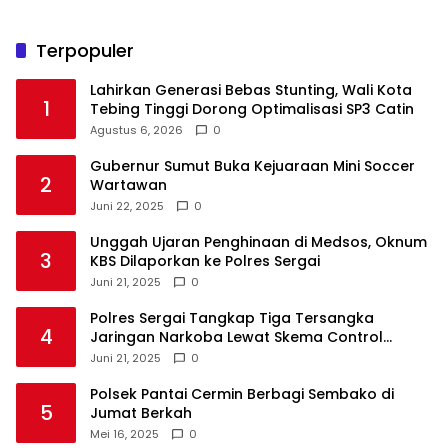
Terpopuler
Lahirkan Generasi Bebas Stunting, Wali Kota
1
Tebing Tinggi Dorong Optimalisasi SP3 Catin
Agustus 6, 2026
0
Gubernur Sumut Buka Kejuaraan Mini Soccer
2
Wartawan
Juni 22, 2025
0
Unggah Ujaran Penghinaan di Medsos, Oknum
3
KBS Dilaporkan ke Polres Sergai
Juni 21, 2025
0
Polres Sergai Tangkap Tiga Tersangka
4
Jaringan Narkoba Lewat Skema Control
Delivery
Juni 21, 2025
0
Polsek Pantai Cermin Berbagi Sembako di
5
Jumat Berkah
Mei 16, 2025
0