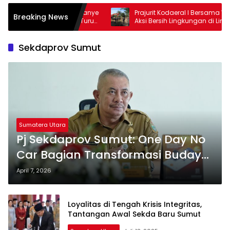
 Kampanye
Prajurit Kodaeral I Bersama Warga Gelar
Breaking News
ing Turun
Aksi Bersih Lingkungan di Limau Manis
Sekdaprov Sumut
Sumatera Utara
Pj Sekdaprov Sumut: One Day No
Car Bagian Transformasi Budaya
Kerja ASN
April 7, 2026
Loyalitas di Tengah Krisis Integritas,
Tantangan Awal Sekda Baru Sumut