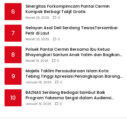
Sinergitas Forkompimcam Pantai Cermin
6
Kompak Berbagi Takjil Gratis
Maret 29, 2025
0
Nelayan Asal Deli Serdang TewasTersambar
7
Petir di Laut
Maret 23, 2025
0
Polsek Pantai Cermin Bersama Ibu Ketua
8
Bhayangkari Santuni Anak Yatim dan Bagikan
Takjil
Maret 19, 2025
0
Majelis Taklim Persaudaraan Islam Kota
9
Tebing Tinggi Apresiasi Penangkapan Barang
Haram
Januari 16, 2025
0
BAZNAS Serdang Bedagai Sambut Baik
10
Program Yakesma Sergai dalam Audiensi
Perkenalan Pengurus Baru
Januari 15, 2025
0