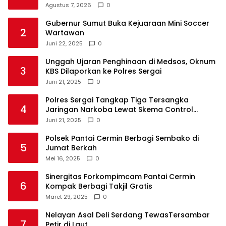
Agustus 7, 2026
0
Gubernur Sumut Buka Kejuaraan Mini Soccer
2
Wartawan
Juni 22, 2025
0
Unggah Ujaran Penghinaan di Medsos, Oknum
3
KBS Dilaporkan ke Polres Sergai
Juni 21, 2025
0
Polres Sergai Tangkap Tiga Tersangka
4
Jaringan Narkoba Lewat Skema Control
Delivery
Juni 21, 2025
0
Polsek Pantai Cermin Berbagi Sembako di
5
Jumat Berkah
Mei 16, 2025
0
Sinergitas Forkompimcam Pantai Cermin
6
Kompak Berbagi Takjil Gratis
Maret 29, 2025
0
Nelayan Asal Deli Serdang TewasTersambar
7
Petir di Laut