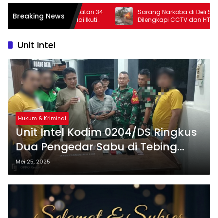
erangkatan 34
Sarang Narkoba di Deli Serdang
Breaking News
Balai Ikuti
Dilengkapi CCTV dan HT, Polisi Ringkus 1
Orang
Unit Intel
Hukum & Kriminal
Unit Intel Kodim 0204/DS Ringkus
Dua Pengedar Sabu di Tebing
Tinggi
Mei 25, 2025