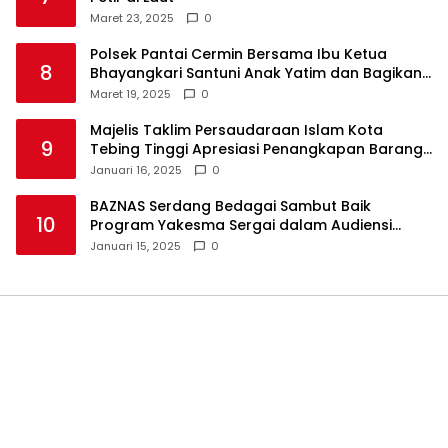
Maret 23, 2025
0
Polsek Pantai Cermin Bersama Ibu Ketua
8
Bhayangkari Santuni Anak Yatim dan Bagikan
Takjil
Maret 19, 2025
0
Majelis Taklim Persaudaraan Islam Kota
9
Tebing Tinggi Apresiasi Penangkapan Barang
Haram
Januari 16, 2025
0
BAZNAS Serdang Bedagai Sambut Baik
10
Program Yakesma Sergai dalam Audiensi
Perkenalan Pengurus Baru
Januari 15, 2025
0