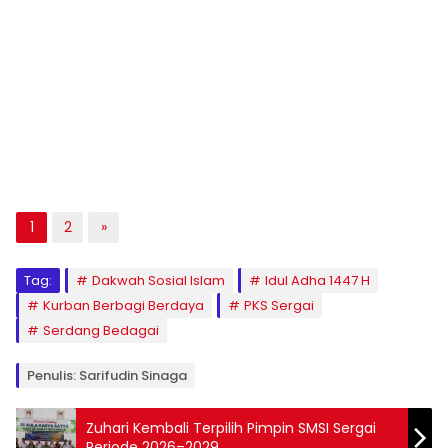
1
2
»
Tag:
Dakwah Sosial Islam
Idul Adha 1447 H
Kurban Berbagi Berdaya
PKS Sergai
Serdang Bedagai
Penulis: Sarifudin Sinaga
Zuhari Kembali Terpilih Pimpin SMSI Sergai
Periode 2026–2029