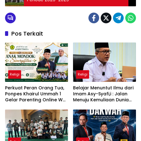
Pos Terkait
Religi
Religi
Perkuat Peran Orang Tua,
Belajar Menuntut Ilmu dari
Ponpes Khairul Ummah 1
Imam Asy-Syafi,i : Jalan
Gelar Parenting Online Wali
Menuju Kemuliaan Dunia
Santri
dan Akhirat