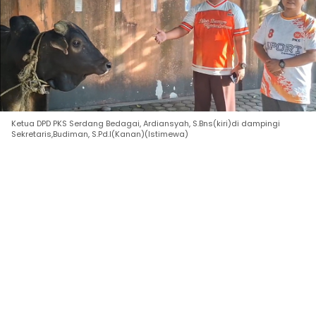
Ketua DPD PKS Serdang Bedagai, Ardiansyah, S.Bns(kiri)di dampingi
Sekretaris,Budiman, S.Pd.I(Kanan)(Istimewa)