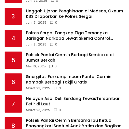
Juni 22, 2025
0
Unggah Ujaran Penghinaan di Medsos, Oknum
3
KBS Dilaporkan ke Polres Sergai
Juni 21, 2025
0
Polres Sergai Tangkap Tiga Tersangka
4
Jaringan Narkoba Lewat Skema Control
Delivery
Juni 21, 2025
0
Polsek Pantai Cermin Berbagi Sembako di
5
Jumat Berkah
Mei 16, 2025
0
Sinergitas Forkompimcam Pantai Cermin
6
Kompak Berbagi Takjil Gratis
Maret 29, 2025
0
Nelayan Asal Deli Serdang TewasTersambar
7
Petir di Laut
Maret 23, 2025
0
Polsek Pantai Cermin Bersama Ibu Ketua
8
Bhayangkari Santuni Anak Yatim dan Bagikan