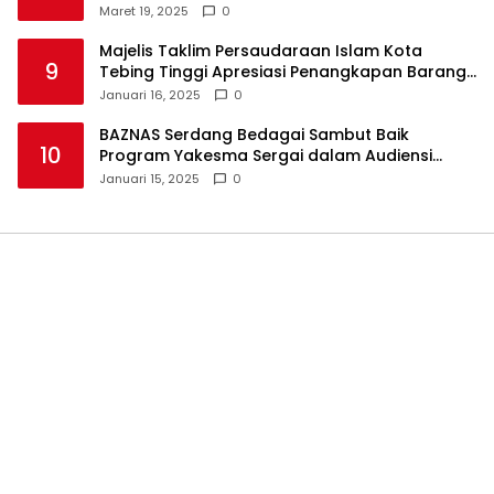
Takjil
Maret 19, 2025
0
Majelis Taklim Persaudaraan Islam Kota
9
Tebing Tinggi Apresiasi Penangkapan Barang
Haram
Januari 16, 2025
0
BAZNAS Serdang Bedagai Sambut Baik
10
Program Yakesma Sergai dalam Audiensi
Perkenalan Pengurus Baru
Januari 15, 2025
0