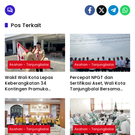
Pos Terkait
Asahan - Tanjungbalai
Asahan - Tanjungbalai
Wakil Wali Kota Lepas
Percepat NPGT dan
Keberangkatan 34
Sertifikasi Aset, Wali Kota
Kontingen Pramuka
Tanjungbalai Bersama
Tanjung Balai Ikuti Jamnas
Kepala Kanwil BPN Provsu
XII di Cibubur
Tinjau Pulau Milik Pemko
Asahan - Tanjungbalai
Asahan - Tanjungbalai