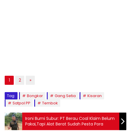
1
2
»
Tag:
Bongkar
Gang Setia
Kisaran
Satpol PP
Tembok
Ironi Bumi Subur: PT Berau Coal Klaim Belum
Pakai,Tapi Alat Berat Sudah Pesta Pora