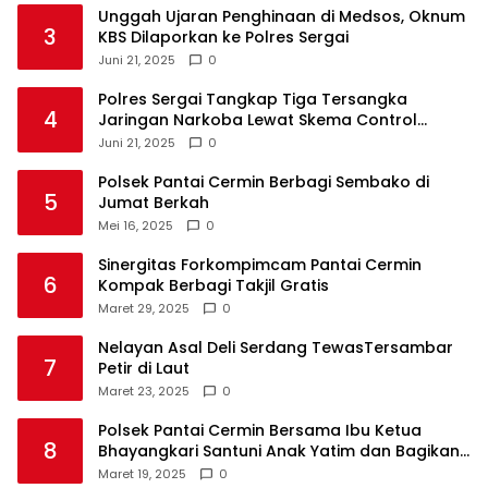
Unggah Ujaran Penghinaan di Medsos, Oknum
3
KBS Dilaporkan ke Polres Sergai
Juni 21, 2025
0
Polres Sergai Tangkap Tiga Tersangka
4
Jaringan Narkoba Lewat Skema Control
Delivery
Juni 21, 2025
0
Polsek Pantai Cermin Berbagi Sembako di
5
Jumat Berkah
Mei 16, 2025
0
Sinergitas Forkompimcam Pantai Cermin
6
Kompak Berbagi Takjil Gratis
Maret 29, 2025
0
Nelayan Asal Deli Serdang TewasTersambar
7
Petir di Laut
Maret 23, 2025
0
Polsek Pantai Cermin Bersama Ibu Ketua
8
Bhayangkari Santuni Anak Yatim dan Bagikan
Takjil
Maret 19, 2025
0