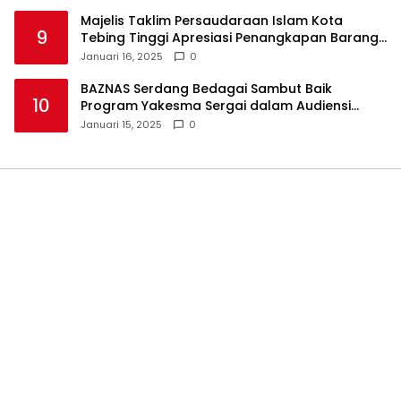
Majelis Taklim Persaudaraan Islam Kota
9
Tebing Tinggi Apresiasi Penangkapan Barang
Haram
Januari 16, 2025
0
BAZNAS Serdang Bedagai Sambut Baik
10
Program Yakesma Sergai dalam Audiensi
Perkenalan Pengurus Baru
Januari 15, 2025
0