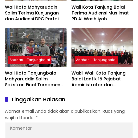
Wali Kota Mahyaruddin
Wali Kota Tanjung Balai
Salim Terima Kunjungan
Terima Audiensi Muslimat
dan Audiensi DPC Partai
PD Al Washliyah
Hanura Tanjung Balai
Asahan - Tanjungbalai
Asahan - Tanjungbalai
Wali Kota Tanjungbalai
Wakil Wali Kota Tanjung
Mahyaruddin Salim
Balai Lantik 15 Pejabat
Saksikan Final Turnamen
Administrator dan
Futsal Pemko Cup 2026
Pengawas
Tinggalkan Balasan
Alamat email Anda tidak akan dipublikasikan.
Ruas yang
wajib ditandai
*