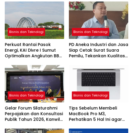
Bisnis dan Teknologi
Bisnis dan Teknologi
Perkuat Rantai Pasok
PD Aneka Industri dan Jasa
Energi, KAI Divre I Sumut
Siap Cetak Surat Suara
Optimalkan Angkutan BBM
Pemilu, Tekankan Kualitas
Jalur Rel
dan Ketepatan Waktu
Bisnis dan Teknologi
Bisnis dan Teknologi
Gelar Forum Silaturahmi
Tips Sebelum Membeli
Perpajakan dan Konsultasi
MacBook Pro M3,
Publik Tahun 2026, Kanwil
Perhatikan 5 Hal Ini agar
DJP Sumut I Perkuat Sinergi
Tidak Salah Pilih
dengan Pemangku