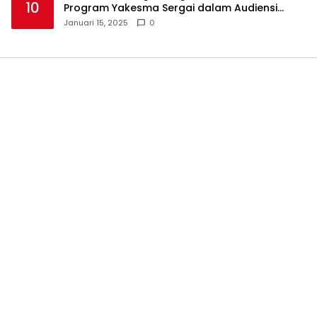
10
Program Yakesma Sergai dalam Audiensi
Perkenalan Pengurus Baru
Januari 15, 2025
0