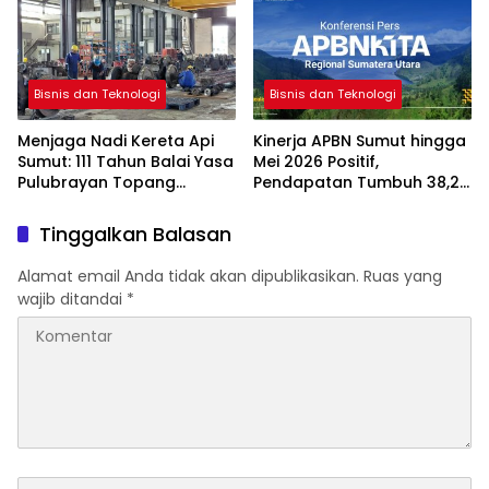
Kepentingan
Bisnis dan Teknologi
Bisnis dan Teknologi
Menjaga Nadi Kereta Api
Kinerja APBN Sumut hingga
Sumut: 111 Tahun Balai Yasa
Mei 2026 Positif,
Pulubrayan Topang
Pendapatan Tumbuh 38,28
Keandalan Sarana dan
Persen dan Belanja Negara
Kinerja Angkutan
Capai Rp30,12 Triliun
Tinggalkan Balasan
Alamat email Anda tidak akan dipublikasikan.
Ruas yang
wajib ditandai
*