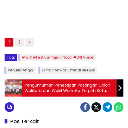
1
2
»
Tag:
BRI #Festival Pujian Natal #BRI Voice
Penulis: Anggi
Editor: Anwar Effendi Siregar
Pengumuman Penetapan Pasangan Calon
Walikota dan Wakil Walikota Terpilih Kota
Tebing Tinggi 2024
Pos Terkait