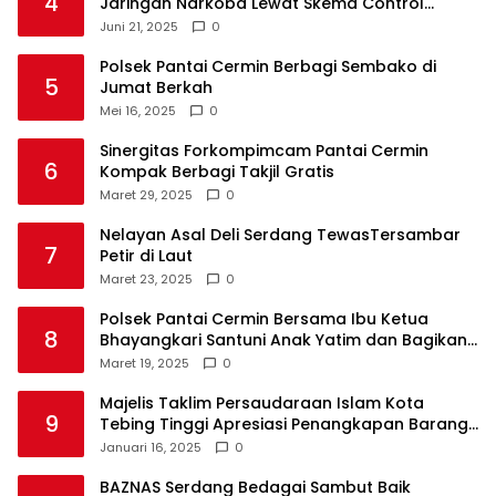
4
Jaringan Narkoba Lewat Skema Control
Delivery
Juni 21, 2025
0
Polsek Pantai Cermin Berbagi Sembako di
5
Jumat Berkah
Mei 16, 2025
0
Sinergitas Forkompimcam Pantai Cermin
6
Kompak Berbagi Takjil Gratis
Maret 29, 2025
0
Nelayan Asal Deli Serdang TewasTersambar
7
Petir di Laut
Maret 23, 2025
0
Polsek Pantai Cermin Bersama Ibu Ketua
8
Bhayangkari Santuni Anak Yatim dan Bagikan
Takjil
Maret 19, 2025
0
Majelis Taklim Persaudaraan Islam Kota
9
Tebing Tinggi Apresiasi Penangkapan Barang
Haram
Januari 16, 2025
0
BAZNAS Serdang Bedagai Sambut Baik