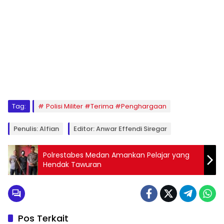
Tag:
Polisi Militer #Terima #Penghargaan
Penulis: Alfian
Editor: Anwar Effendi Siregar
Polrestabes Medan Amankan Pelajar yang
Hendak Tawuran
Pos Terkait