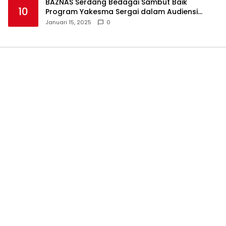
BAZNAS Serdang Bedagai Sambut Baik
10
Program Yakesma Sergai dalam Audiensi
Perkenalan Pengurus Baru
Januari 15, 2025
0