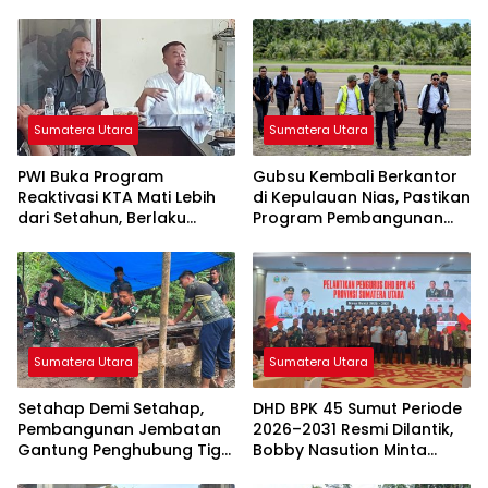
Sumatera Utara
Sumatera Utara
PWI Buka Program
Gubsu Kembali Berkantor
Reaktivasi KTA Mati Lebih
di Kepulauan Nias, Pastikan
dari Setahun, Berlaku
Program Pembangunan
hingga 30 September 2026
Berkelanjutan
Sumatera Utara
Sumatera Utara
Setahap Demi Setahap,
DHD BPK 45 Sumut Periode
Pembangunan Jembatan
2026–2031 Resmi Dilantik,
Gantung Penghubung Tiga
Bobby Nasution Minta
Desa di Nias Utara Mulai
Semangat Kejuangan