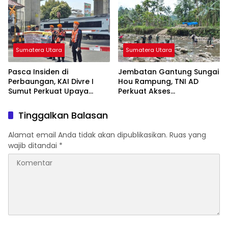
Terwujud
Ditularkan ke Generasi
Muda
Sumatera Utara
Sumatera Utara
Pasca Insiden di
Jembatan Gantung Sungai
Perbaungan, KAI Divre I
Hou Rampung, TNI AD
Sumut Perkuat Upaya
Perkuat Akses
Keselamatan di
Transportasi Warga di
Perlintasan Sebidang
Nias
Tinggalkan Balasan
Alamat email Anda tidak akan dipublikasikan.
Ruas yang
wajib ditandai
*