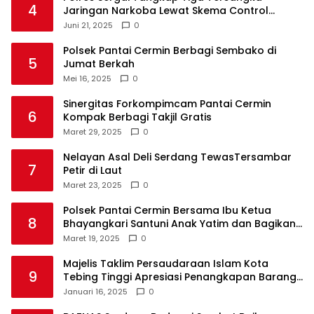
4
Jaringan Narkoba Lewat Skema Control
Delivery
Juni 21, 2025
0
Polsek Pantai Cermin Berbagi Sembako di
5
Jumat Berkah
Mei 16, 2025
0
Sinergitas Forkompimcam Pantai Cermin
6
Kompak Berbagi Takjil Gratis
Maret 29, 2025
0
Nelayan Asal Deli Serdang TewasTersambar
7
Petir di Laut
Maret 23, 2025
0
Polsek Pantai Cermin Bersama Ibu Ketua
8
Bhayangkari Santuni Anak Yatim dan Bagikan
Takjil
Maret 19, 2025
0
Majelis Taklim Persaudaraan Islam Kota
9
Tebing Tinggi Apresiasi Penangkapan Barang
Haram
Januari 16, 2025
0