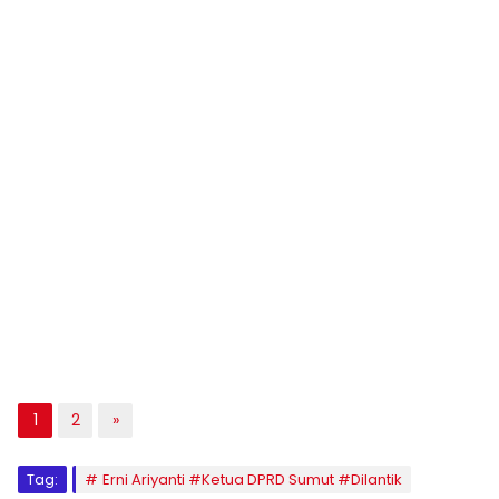
1
2
»
Tag:
Erni Ariyanti #Ketua DPRD Sumut #Dilantik