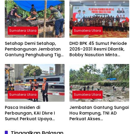
Sumatera Utara
Sumatera Utara
Setahap Demi Setahap,
DHD BPK 45 Sumut Periode
Pembangunan Jembatan
2026–2031 Resmi Dilantik,
Gantung Penghubung Tiga
Bobby Nasution Minta
Desa di Nias Utara Mulai
Semangat Kejuangan
Terwujud
Ditularkan ke Generasi
Muda
Sumatera Utara
Sumatera Utara
Pasca Insiden di
Jembatan Gantung Sungai
Perbaungan, KAI Divre I
Hou Rampung, TNI AD
Sumut Perkuat Upaya
Perkuat Akses
Keselamatan di
Transportasi Warga di
Perlintasan Sebidang
Nias
Tinggalkan Balasan