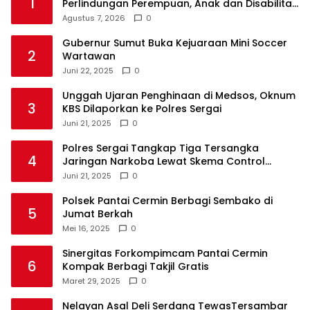
1
Perlindungan Perempuan, Anak dan Disabilitas
Agustus 7, 2026
0
Gubernur Sumut Buka Kejuaraan Mini Soccer
2
Wartawan
Juni 22, 2025
0
Unggah Ujaran Penghinaan di Medsos, Oknum
3
KBS Dilaporkan ke Polres Sergai
Juni 21, 2025
0
Polres Sergai Tangkap Tiga Tersangka
4
Jaringan Narkoba Lewat Skema Control
Delivery
Juni 21, 2025
0
Polsek Pantai Cermin Berbagi Sembako di
5
Jumat Berkah
Mei 16, 2025
0
Sinergitas Forkompimcam Pantai Cermin
6
Kompak Berbagi Takjil Gratis
Maret 29, 2025
0
Nelayan Asal Deli Serdang TewasTersambar