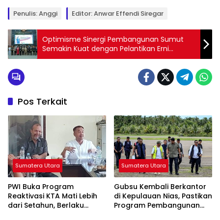
Penulis: Anggi
Editor: Anwar Effendi Siregar
Optimisme Sinergi Pembangunan Sumut
Semakin Kuat dengan Pelantikan Erni
Ariyanti sebagai Ketua DPRD Sumut
Pos Terkait
Sumatera Utara
Sumatera Utara
PWI Buka Program
Gubsu Kembali Berkantor
Reaktivasi KTA Mati Lebih
di Kepulauan Nias, Pastikan
dari Setahun, Berlaku
Program Pembangunan
hingga 30 September 2026
Berkelanjutan