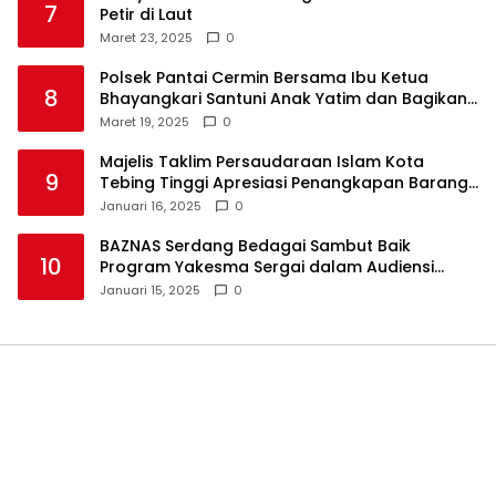
7
Petir di Laut
Maret 23, 2025
0
Polsek Pantai Cermin Bersama Ibu Ketua
8
Bhayangkari Santuni Anak Yatim dan Bagikan
Takjil
Maret 19, 2025
0
Majelis Taklim Persaudaraan Islam Kota
9
Tebing Tinggi Apresiasi Penangkapan Barang
Haram
Januari 16, 2025
0
BAZNAS Serdang Bedagai Sambut Baik
10
Program Yakesma Sergai dalam Audiensi
Perkenalan Pengurus Baru
Januari 15, 2025
0