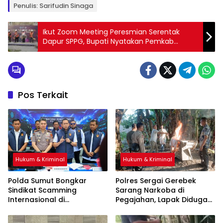
Penulis: Sarifudin Sinaga
Ikut Zoom Meeting Peresmian Serentak
Dapur SPPG, Bupati Nyatakan Pemkab
Asahan Siap Dukung MBG
Pos Terkait
Hukum & Kriminal
Hukum & Kriminal
Polda Sumut Bongkar
Polres Sergai Gerebek
Sindikat Scamming
Sarang Narkoba di
Internasional di
Pegajahan, Lapak Diduga
Apartemen Medan, Korban
Tempat Transaksi Sabu
Asal Kalimantan Rugi Rp6,7
Dibakar