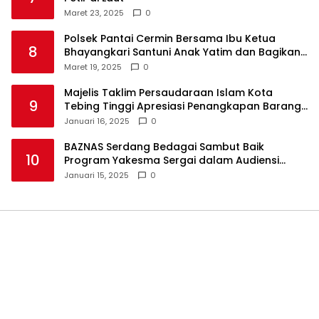
Maret 23, 2025
0
Polsek Pantai Cermin Bersama Ibu Ketua
8
Bhayangkari Santuni Anak Yatim dan Bagikan
Takjil
Maret 19, 2025
0
Majelis Taklim Persaudaraan Islam Kota
9
Tebing Tinggi Apresiasi Penangkapan Barang
Haram
Januari 16, 2025
0
BAZNAS Serdang Bedagai Sambut Baik
10
Program Yakesma Sergai dalam Audiensi
Perkenalan Pengurus Baru
Januari 15, 2025
0