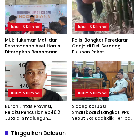
Miliar
Hukum & Kriminal
Hukum & Kriminal
‎MUI: Hukuman Mati dan
Polisi Bongkar Peredaran
Perampasan Aset Harus
Ganja di Deli Serdang,
Diterapkan Bersamaan
Puluhan Paket
Disembunyikan di Pohon
Bambu
Hukum & Kriminal
Hukum & Kriminal
Buron Lintas Provinsi,
Sidang Korupsi
Pelaku Pencurian Rp46,2
Smartboard Langkat, PPK
Juta di Simalungun
Sebut Eks Kadisdik Terlibat
Ditangkap di Riau
Sejak Awal Proyek
Tinggalkan Balasan