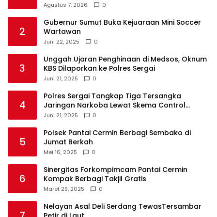
Agustus 7, 2026
0
Gubernur Sumut Buka Kejuaraan Mini Soccer
2
Wartawan
Juni 22, 2025
0
Unggah Ujaran Penghinaan di Medsos, Oknum
3
KBS Dilaporkan ke Polres Sergai
Juni 21, 2025
0
Polres Sergai Tangkap Tiga Tersangka
4
Jaringan Narkoba Lewat Skema Control
Delivery
Juni 21, 2025
0
Polsek Pantai Cermin Berbagi Sembako di
5
Jumat Berkah
Mei 16, 2025
0
Sinergitas Forkompimcam Pantai Cermin
6
Kompak Berbagi Takjil Gratis
Maret 29, 2025
0
Nelayan Asal Deli Serdang TewasTersambar
7
Petir di Laut