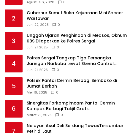
Anak Yatim
Agustus 6, 2026
0
Gubernur Sumut Buka Kejuaraan Mini Soccer
2
Wartawan
Juni 22, 2025
0
Unggah Ujaran Penghinaan di Medsos, Oknum
3
KBS Dilaporkan ke Polres Sergai
Juni 21, 2025
0
Polres Sergai Tangkap Tiga Tersangka
4
Jaringan Narkoba Lewat Skema Control
Delivery
Juni 21, 2025
0
Polsek Pantai Cermin Berbagi Sembako di
5
Jumat Berkah
Mei 16, 2025
0
Sinergitas Forkompimcam Pantai Cermin
6
Kompak Berbagi Takjil Gratis
Maret 29, 2025
0
Nelayan Asal Deli Serdang TewasTersambar
7
Petir di Laut