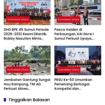
Sumatera Utara
Sumatera Utara
DHD BPK 45 Sumut Periode
Pasca Insiden di
2026–2031 Resmi Dilantik,
Perbaungan, KAI Divre I
Bobby Nasution Minta
Sumut Perkuat Upaya
Semangat Kejuangan
Keselamatan di
Ditularkan ke Generasi
Perlintasan Sebidang
Muda
Sumatera Utara
Sumatera Utara
Jembatan Gantung Sungai
PRSU Ke-50 Umumkan
Hou Rampung, TNI AD
Pemenang Berbagai
Perkuat Akses
Kompetisi dan
Transportasi Warga di
Penghargaan, Apresiasi
Nias
Kreativitas serta Potensi
Tinggalkan Balasan
Daerah Sumatera Utara