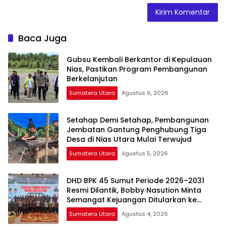
Baca Juga
Gubsu Kembali Berkantor di Kepulauan
Nias, Pastikan Program Pembangunan
Berkelanjutan
Sumatera Utara
Agustus 6, 2026
Setahap Demi Setahap, Pembangunan
Jembatan Gantung Penghubung Tiga
Desa di Nias Utara Mulai Terwujud
Sumatera Utara
Agustus 5, 2026
DHD BPK 45 Sumut Periode 2026–2031
Resmi Dilantik, Bobby Nasution Minta
Semangat Kejuangan Ditularkan ke
Generasi Muda
Sumatera Utara
Agustus 4, 2026