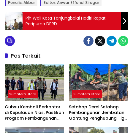
Penulis: Akbar
Editor: Anwar Effendi Siregar
Plh Wali Kota Tanjungbalai Hadiri Rapat
Paripurna DPRD
Pos Terkait
Sumatera Utara
Sumatera Utara
Gubsu Kembali Berkantor
Setahap Demi Setahap,
di Kepulauan Nias, Pastikan
Pembangunan Jembatan
Program Pembangunan
Gantung Penghubung Tiga
Berkelanjutan
Desa di Nias Utara Mulai
Terwujud