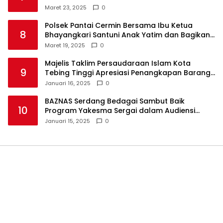
Maret 23, 2025
0
Polsek Pantai Cermin Bersama Ibu Ketua
8
Bhayangkari Santuni Anak Yatim dan Bagikan
Takjil
Maret 19, 2025
0
Majelis Taklim Persaudaraan Islam Kota
9
Tebing Tinggi Apresiasi Penangkapan Barang
Haram
Januari 16, 2025
0
BAZNAS Serdang Bedagai Sambut Baik
10
Program Yakesma Sergai dalam Audiensi
Perkenalan Pengurus Baru
Januari 15, 2025
0