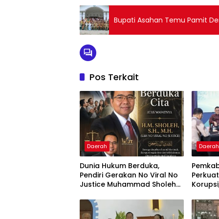
Bupati Asahan Temu Pamit D
Pos Terkait
Daerah
Daera
Dunia Hukum Berduka,
Pemkab
Pendiri Gerakan No Viral No
Perkua
Justice Muhammad Sholeh
Korupsi,
Tutup Usia
Rakor I