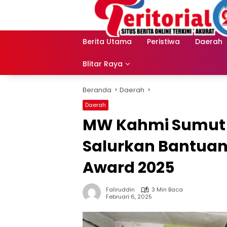
Langsung
ke
konten
Berita Utama
Peristiwa
Daerah
Blitar Raya
Beranda
Daerah
Daerah
MW Kahmi Sumut 
Salurkan Bantuan
Award 2025
Faliruddin
3 Min Baca
Februari 6, 2025