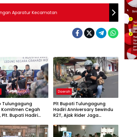
engan Aparatur Kecamatan
h
Daerah
 Tulungagung
Plt Bupati Tulungagung
t Komitmen Cegah
Hadiri Anniversary Sewindu
 Plt. Bupati Hadiri
R2T, Ajak Rider Jaga
ntegritas di Grahadi
Keselamatan dan “Jogo
Tulungagung”