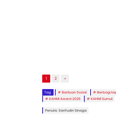
1
2
»
Tag:
Bantuan Sosial
Berbagi k
KAHMI Award 2025
KAHMI Sumut
Penulis: Sarifudin Sinaga