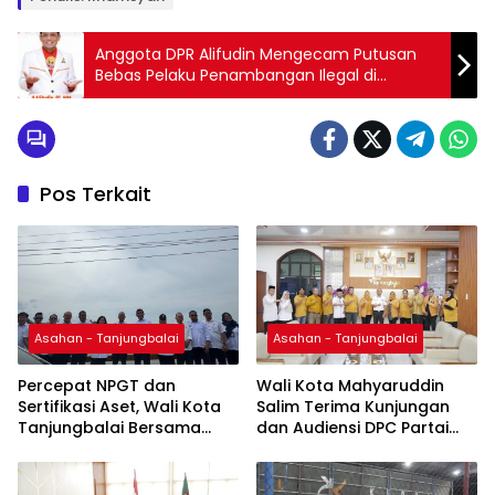
Anggota DPR Alifudin Mengecam Putusan
Bebas Pelaku Penambangan Ilegal di
Kalimantan Barat
Pos Terkait
Asahan - Tanjungbalai
Asahan - Tanjungbalai
Percepat NPGT dan
Wali Kota Mahyaruddin
Sertifikasi Aset, Wali Kota
Salim Terima Kunjungan
Tanjungbalai Bersama
dan Audiensi DPC Partai
Kepala Kanwil BPN Provsu
Hanura Tanjung Balai
Tinjau Pulau Milik Pemko