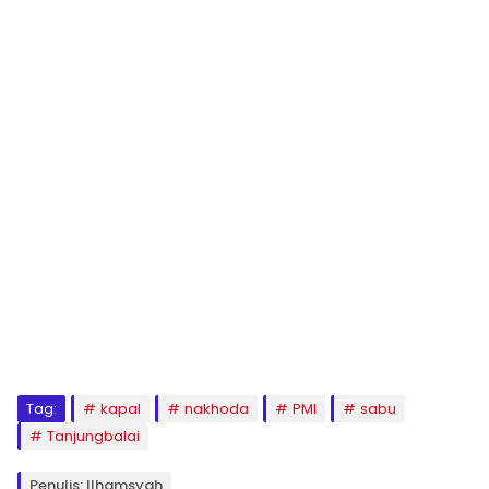
Tag:
kapal
nakhoda
PMI
sabu
Tanjungbalai
Penulis: Ilhamsyah