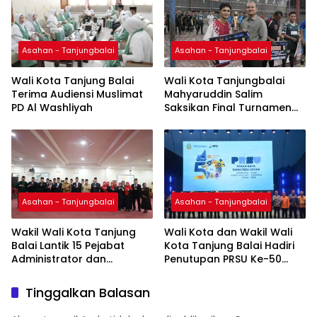
Asahan - Tanjungbalai
Asahan - Tanjungbalai
Wali Kota Tanjung Balai
Wali Kota Tanjungbalai
Terima Audiensi Muslimat
Mahyaruddin Salim
PD Al Washliyah
Saksikan Final Turnamen
Futsal Pemko Cup 2026
Asahan - Tanjungbalai
Asahan - Tanjungbalai
Wakil Wali Kota Tanjung
Wali Kota dan Wakil Wali
Balai Lantik 15 Pejabat
Kota Tanjung Balai Hadiri
Administrator dan
Penutupan PRSU Ke-50
Pengawas
Tahun 2026
Tinggalkan Balasan