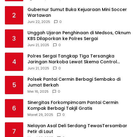
Gubernur Sumut Buka Kejuaraan Mini Soccer
2
Wartawan
Juni 22, 2025
0
Unggah Ujaran Penghinaan di Medsos, Oknum
3
KBS Dilaporkan ke Polres Sergai
Juni 21, 2025
0
Polres Sergai Tangkap Tiga Tersangka
4
Jaringan Narkoba Lewat Skema Control
Delivery
Juni 21, 2025
0
Polsek Pantai Cermin Berbagi Sembako di
5
Jumat Berkah
Mei 16, 2025
0
Sinergitas Forkompimcam Pantai Cermin
6
Kompak Berbagi Takjil Gratis
Maret 29, 2025
0
Nelayan Asal Deli Serdang TewasTersambar
7
Petir di Laut