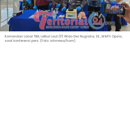
Komandan Lanal TBA, Letkol Laut (P) Wido Dwi Nugraha, SE., M.MTr Opsla,
saat konferensi pers. (Foto: istimewa/ham)