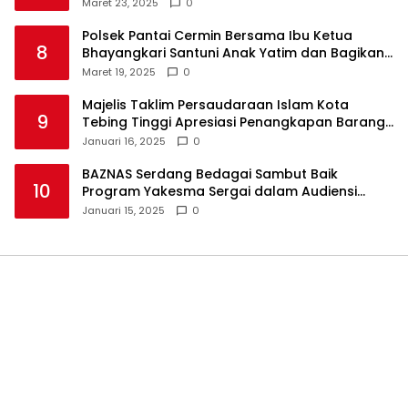
Maret 23, 2025
0
Polsek Pantai Cermin Bersama Ibu Ketua
8
Bhayangkari Santuni Anak Yatim dan Bagikan
Takjil
Maret 19, 2025
0
Majelis Taklim Persaudaraan Islam Kota
9
Tebing Tinggi Apresiasi Penangkapan Barang
Haram
Januari 16, 2025
0
BAZNAS Serdang Bedagai Sambut Baik
10
Program Yakesma Sergai dalam Audiensi
Perkenalan Pengurus Baru
Januari 15, 2025
0