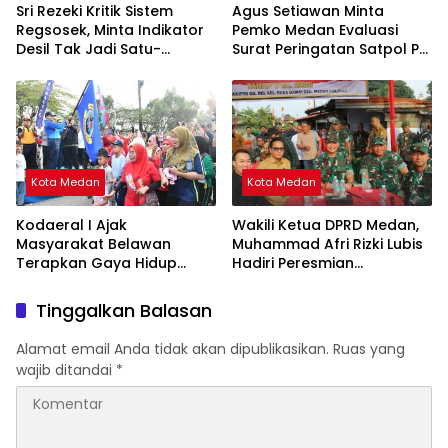
Sri Rezeki Kritik Sistem
Agus Setiawan Minta
Regsosek, Minta Indikator
Pemko Medan Evaluasi
Desil Tak Jadi Satu-
Surat Peringatan Satpol PP
satunya Acuan Penyaluran
untuk PKL Jalan Semarang
Bansos
Kota Medan
Kota Medan
Kodaeral I Ajak
Wakili Ketua DPRD Medan,
Masyarakat Belawan
Muhammad Afri Rizki Lubis
Terapkan Gaya Hidup
Hadiri Peresmian
Sehat Lewat Car Free Day
Jembatan Garuda
Tinggalkan Balasan
Alamat email Anda tidak akan dipublikasikan.
Ruas yang
wajib ditandai
*