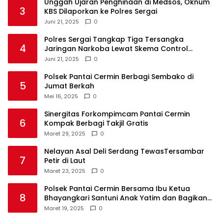
Unggah Ujaran Penghinaan di Medsos, Oknum
3
KBS Dilaporkan ke Polres Sergai
Juni 21, 2025
0
Polres Sergai Tangkap Tiga Tersangka
4
Jaringan Narkoba Lewat Skema Control
Delivery
Juni 21, 2025
0
Polsek Pantai Cermin Berbagi Sembako di
5
Jumat Berkah
Mei 16, 2025
0
Sinergitas Forkompimcam Pantai Cermin
6
Kompak Berbagi Takjil Gratis
Maret 29, 2025
0
Nelayan Asal Deli Serdang TewasTersambar
7
Petir di Laut
Maret 23, 2025
0
Polsek Pantai Cermin Bersama Ibu Ketua
8
Bhayangkari Santuni Anak Yatim dan Bagikan
Takjil
Maret 19, 2025
0