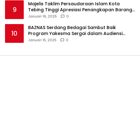
Majelis Taklim Persaudaraan Islam Kota
9
Tebing Tinggi Apresiasi Penangkapan Barang
Haram
Januari 16, 2025
0
BAZNAS Serdang Bedagai Sambut Baik
10
Program Yakesma Sergai dalam Audiensi
Perkenalan Pengurus Baru
Januari 15, 2025
0