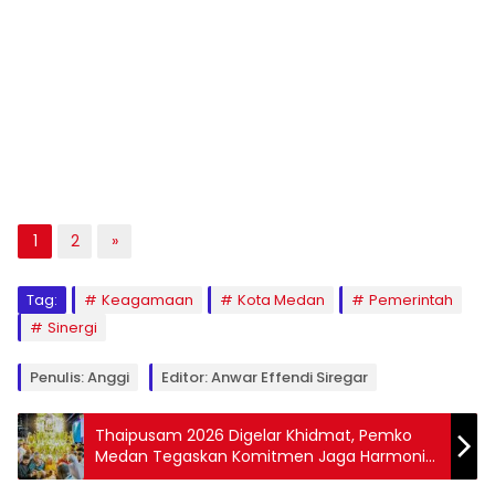
1
2
»
Tag:
Keagamaan
Kota Medan
Pemerintah
Sinergi
Penulis: Anggi
Editor: Anwar Effendi Siregar
Thaipusam 2026 Digelar Khidmat, Pemko
Medan Tegaskan Komitmen Jaga Harmoni
Keberagaman