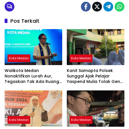
Pos Terkait
Kota Medan
Kota Medan
Walikota Medan
Kanit Samapta Polsek
Nonaktifkan Lurah Aur,
Sunggal Ajak Pelajar
Tegaskan Tak Ada Ruang
Yaspend Mulia Tolak Geng
bagi Penyalahgunaan
Motor, Tawuran, dan
Wewenang
Narkoba
Kota Medan
Kota Medan