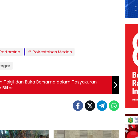
Pertamina
Polrestabes Medan
iregar
an Takjil dan Buka Bersama dalam Tasyakuran
Blitar