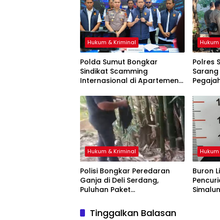
Hukum & Kriminal
Hukum 
Polda Sumut Bongkar
Polres 
Sindikat Scamming
Sarang
Internasional di Apartemen
Pegaja
Medan, Korban Asal
Tempat
Kalimantan Rugi Rp6,7 Miliar
Dibaka
Hukum & Kriminal
Hukum 
Polisi Bongkar Peredaran
Buron L
Ganja di Deli Serdang,
Pencuri
Puluhan Paket
Simalun
Disembunyikan di Pohon
Riau
Bambu
Tinggalkan Balasan