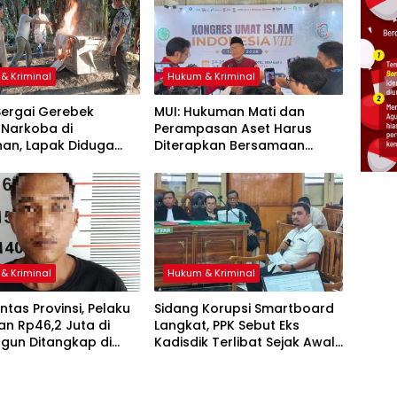
& Kriminal
Hukum & Kriminal
Sergai Gerebek
‎MUI: Hukuman Mati dan
 Narkoba di
Perampasan Aset Harus
han, Lapak Diduga
Diterapkan Bersamaan
 Transaksi Sabu
r
& Kriminal
Hukum & Kriminal
intas Provinsi, Pelaku
Sidang Korupsi Smartboard
an Rp46,2 Juta di
Langkat, PPK Sebut Eks
gun Ditangkap di
Kadisdik Terlibat Sejak Awal
Proyek