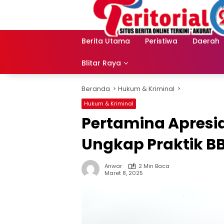
Langsung
ke
konten
Berita Utama
Peristiwa
Daerah
Blitar Raya
Beranda
Hukum & Kriminal
Hukum & Kriminal
Pertamina Apresi
Ungkap Praktik BB
Anwar
2 Min Baca
Maret 8, 2025