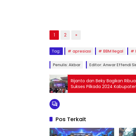
1
2
»
Tag:
apresiasi
BBM Ilegal
Penulis: Akbar
Editor: Anwar Effendi S
Rijanto dan Beky Bagikan Ribu
Sukses Pilkada 2024 Kabupaten 
Pos Terkait