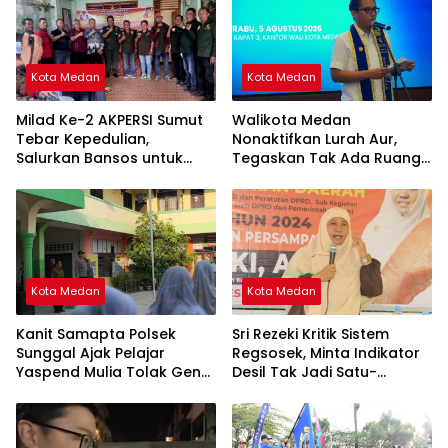
Kota Medan
Kota Medan
Milad Ke-2 AKPERSI Sumut
Walikota Medan
Tebar Kepedulian,
Nonaktifkan Lurah Aur,
Salurkan Bansos untuk
Tegaskan Tak Ada Ruang
Duafa, Lansia, dan Anak
bagi Penyalahgunaan
Yatim
Wewenang
Kota Medan
Kota Medan
Kanit Samapta Polsek
Sri Rezeki Kritik Sistem
Sunggal Ajak Pelajar
Regsosek, Minta Indikator
Yaspend Mulia Tolak Geng
Desil Tak Jadi Satu-
Motor, Tawuran, dan
satunya Acuan Penyaluran
Narkoba
Bansos