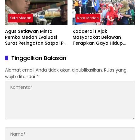
Kota Medan
Kota Medan
Agus Setiawan Minta
Kodaeral I Ajak
Pemko Medan Evaluasi
Masyarakat Belawan
Surat Peringatan Satpol PP
Terapkan Gaya Hidup
untuk PKL Jalan Semarang
Sehat Lewat Car Free Day
Tinggalkan Balasan
Alamat email Anda tidak akan dipublikasikan.
Ruas yang
wajib ditandai
*