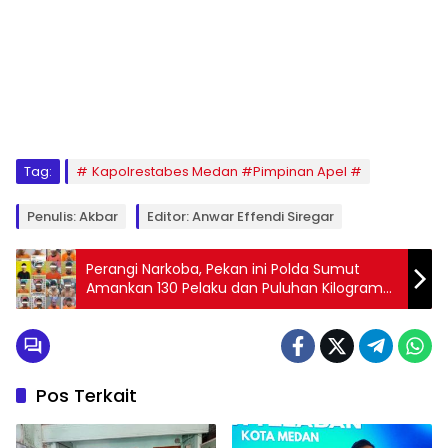
Tag:
Kapolrestabes Medan #Pimpinan Apel #
Penulis: Akbar
Editor: Anwar Effendi Siregar
Perangi Narkoba, Pekan ini Polda Sumut
Amankan 130 Pelaku dan Puluhan Kilogram
Barang Bukti
Pos Terkait