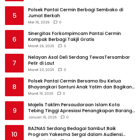
Polsek Pantai Cermin Berbagi Sembako di
5
Jumat Berkah
Mei 16, 2025
0
Sinergitas Forkompimcam Pantai Cermin
6
Kompak Berbagi Takjil Gratis
Maret 29, 2025
0
Nelayan Asal Deli Serdang TewasTersambar
7
Petir di Laut
Maret 23, 2025
0
Polsek Pantai Cermin Bersama Ibu Ketua
8
Bhayangkari Santuni Anak Yatim dan Bagikan
Takjil
Maret 19, 2025
0
Majelis Taklim Persaudaraan Islam Kota
9
Tebing Tinggi Apresiasi Penangkapan Barang
Haram
Januari 16, 2025
0
BAZNAS Serdang Bedagai Sambut Baik
10
Program Yakesma Sergai dalam Audiensi