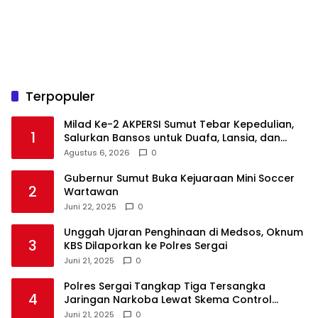
Terpopuler
Milad Ke-2 AKPERSI Sumut Tebar Kepedulian,
1
Salurkan Bansos untuk Duafa, Lansia, dan
Anak Yatim
Agustus 6, 2026
0
Gubernur Sumut Buka Kejuaraan Mini Soccer
2
Wartawan
Juni 22, 2025
0
Unggah Ujaran Penghinaan di Medsos, Oknum
3
KBS Dilaporkan ke Polres Sergai
Juni 21, 2025
0
Polres Sergai Tangkap Tiga Tersangka
4
Jaringan Narkoba Lewat Skema Control
Delivery
Juni 21, 2025
0