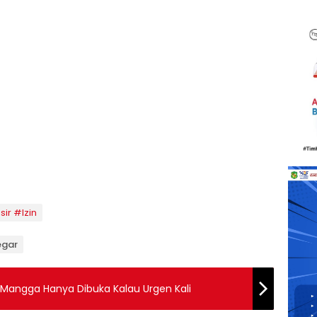
ir #Izin
egar
 Mangga Hanya Dibuka Kalau Urgen Kali