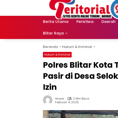
Langsung
ke
konten
Berita Utama
Peristiwa
Daerah
Blitar Raya
Beranda
Hukum & Kriminal
Hukum & Kriminal
Polres Blitar Ko
Pasir di Desa Sel
Izin
Anwar
2 Min Baca
Februari 4, 2025