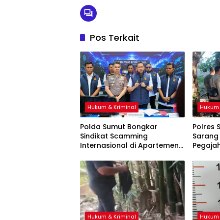
Pos Terkait
Hukum & Kriminal
Hukum 
Polda Sumut Bongkar
Polres 
Sindikat Scamming
Sarang
Internasional di Apartemen
Pegaja
Medan, Korban Asal
Tempat
Kalimantan Rugi Rp6,7 Miliar
Dibaka
Hukum & Kriminal
Hukum 