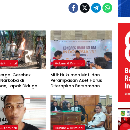
& Kriminal
Hukum & Kriminal
Sergai Gerebek
‎MUI: Hukuman Mati dan
 Narkoba di
Perampasan Aset Harus
han, Lapak Diduga
Diterapkan Bersamaan
 Transaksi Sabu
r
& Kriminal
Hukum & Kriminal