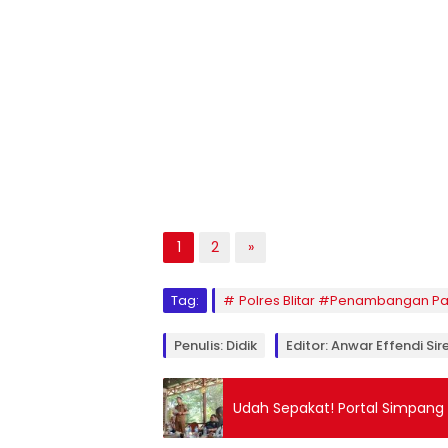
1
2
»
Tag:
Polres Blitar #Penambangan Pas
Penulis: Didik
Editor: Anwar Effendi Sir
Udah Sepakat! Portal Simpang