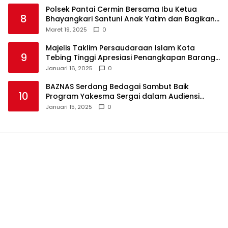
Polsek Pantai Cermin Bersama Ibu Ketua
8
Bhayangkari Santuni Anak Yatim dan Bagikan
Takjil
Maret 19, 2025
0
Majelis Taklim Persaudaraan Islam Kota
9
Tebing Tinggi Apresiasi Penangkapan Barang
Haram
Januari 16, 2025
0
BAZNAS Serdang Bedagai Sambut Baik
10
Program Yakesma Sergai dalam Audiensi
Perkenalan Pengurus Baru
Januari 15, 2025
0