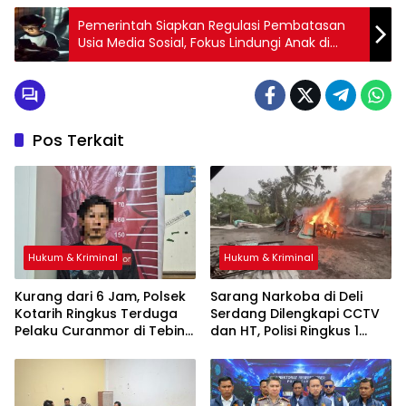
Pemerintah Siapkan Regulasi Pembatasan
Usia Media Sosial, Fokus Lindungi Anak di
Dunia Digital
Pos Terkait
Hukum & Kriminal
Hukum & Kriminal
Kurang dari 6 Jam, Polsek
Sarang Narkoba di Deli
Kotarih Ringkus Terduga
Serdang Dilengkapi CCTV
Pelaku Curanmor di Tebing
dan HT, Polisi Ringkus 1
Tinggi
Orang