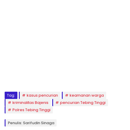
Tag:
kasus pencurian
keamanan warga
kriminalitas Bajenis
pencurian Tebing Tinggi
Polres Tebing Tinggi
Penulis: Sarifudin Sinaga