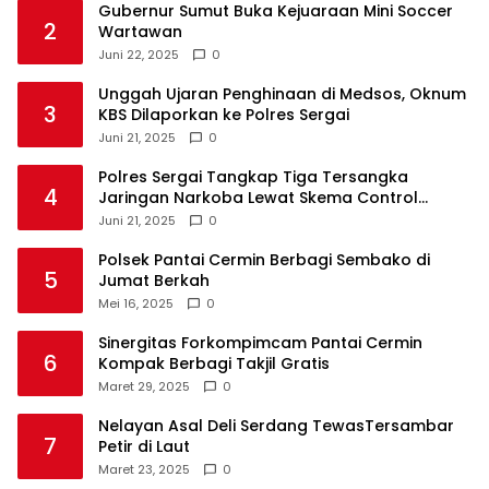
Gubernur Sumut Buka Kejuaraan Mini Soccer
2
Wartawan
Juni 22, 2025
0
Unggah Ujaran Penghinaan di Medsos, Oknum
3
KBS Dilaporkan ke Polres Sergai
Juni 21, 2025
0
Polres Sergai Tangkap Tiga Tersangka
4
Jaringan Narkoba Lewat Skema Control
Delivery
Juni 21, 2025
0
Polsek Pantai Cermin Berbagi Sembako di
5
Jumat Berkah
Mei 16, 2025
0
Sinergitas Forkompimcam Pantai Cermin
6
Kompak Berbagi Takjil Gratis
Maret 29, 2025
0
Nelayan Asal Deli Serdang TewasTersambar
7
Petir di Laut
Maret 23, 2025
0