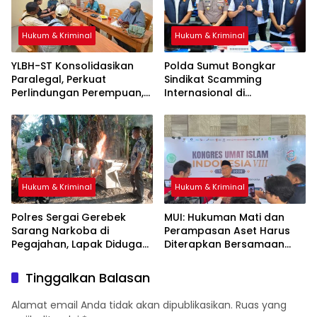
Hukum & Kriminal
Hukum & Kriminal
YLBH-ST Konsolidasikan
Polda Sumut Bongkar
Paralegal, Perkuat
Sindikat Scamming
Perlindungan Perempuan,
Internasional di
Apartemen Medan, Korban
Asal Kalimantan Rugi Rp6,7
Miliar
Hukum & Kriminal
Hukum & Kriminal
Polres Sergai Gerebek
‎MUI: Hukuman Mati dan
Sarang Narkoba di
Perampasan Aset Harus
Pegajahan, Lapak Diduga
Diterapkan Bersamaan
Tempat Transaksi Sabu
Dibakar
Tinggalkan Balasan
Alamat email Anda tidak akan dipublikasikan.
Ruas yang