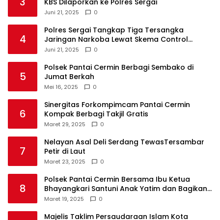
3
KBS Dilaporkan ke Polres Sergai
Juni 21, 2025
0
Polres Sergai Tangkap Tiga Tersangka
4
Jaringan Narkoba Lewat Skema Control
Delivery
Juni 21, 2025
0
Polsek Pantai Cermin Berbagi Sembako di
5
Jumat Berkah
Mei 16, 2025
0
Sinergitas Forkompimcam Pantai Cermin
6
Kompak Berbagi Takjil Gratis
Maret 29, 2025
0
Nelayan Asal Deli Serdang TewasTersambar
7
Petir di Laut
Maret 23, 2025
0
Polsek Pantai Cermin Bersama Ibu Ketua
8
Bhayangkari Santuni Anak Yatim dan Bagikan
Takjil
Maret 19, 2025
0
Majelis Taklim Persaudaraan Islam Kota