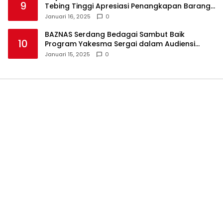
9
Tebing Tinggi Apresiasi Penangkapan Barang
Haram
Januari 16, 2025
0
BAZNAS Serdang Bedagai Sambut Baik
10
Program Yakesma Sergai dalam Audiensi
Perkenalan Pengurus Baru
Januari 15, 2025
0