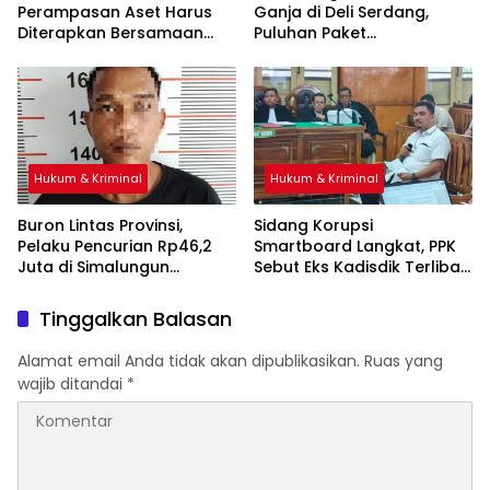
Perampasan Aset Harus
Ganja di Deli Serdang,
Diterapkan Bersamaan
Puluhan Paket
Disembunyikan di Pohon
Bambu
Hukum & Kriminal
Hukum & Kriminal
Buron Lintas Provinsi,
Sidang Korupsi
Pelaku Pencurian Rp46,2
Smartboard Langkat, PPK
Juta di Simalungun
Sebut Eks Kadisdik Terlibat
Ditangkap di Riau
Sejak Awal Proyek
Tinggalkan Balasan
Alamat email Anda tidak akan dipublikasikan.
Ruas yang
wajib ditandai
*