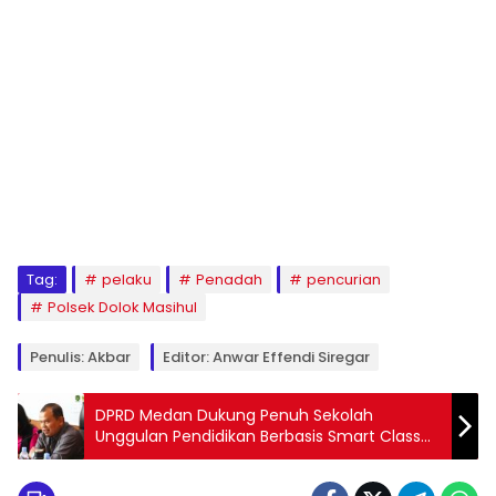
Tag:
pelaku
Penadah
pencurian
Polsek Dolok Masihul
Penulis: Akbar
Editor: Anwar Effendi Siregar
DPRD Medan Dukung Penuh Sekolah
Unggulan Pendidikan Berbasis Smart Class
Metavers