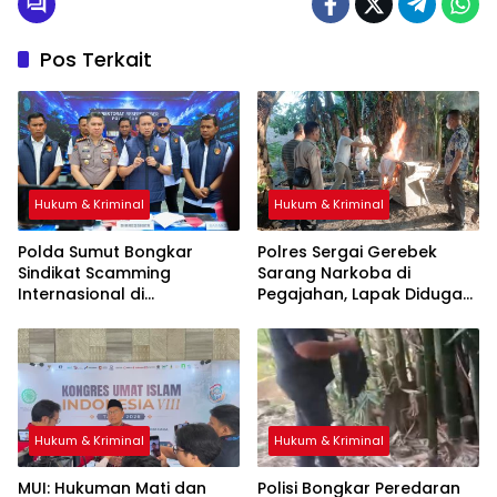
Pos Terkait
Hukum & Kriminal
Hukum & Kriminal
Polda Sumut Bongkar
Polres Sergai Gerebek
Sindikat Scamming
Sarang Narkoba di
Internasional di
Pegajahan, Lapak Diduga
Apartemen Medan, Korban
Tempat Transaksi Sabu
Asal Kalimantan Rugi Rp6,7
Dibakar
Miliar
Hukum & Kriminal
Hukum & Kriminal
‎MUI: Hukuman Mati dan
Polisi Bongkar Peredaran