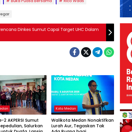
Buka Puasa Bersama
Rico Waas
regar
ni Rencana Dinkes Sumut Capai Target UHC Dalam
Medan
Kota Medan
e-2 AKPERSI Sumut
Walikota Medan Nonaktifkan
epedulian, Salurkan
Lurah Aur, Tegaskan Tak
untuk Duafa, Lansia,
Ada Ruang bagi