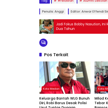
Tag:
#relawan
Alumni Sekolah
Penulis: Anggi
Editor: Anwar Effendi Si
Jadi Fokus Bobby Nasution, I
Dua Tahun
Pos Terkait
Kota Medan
Kota 
Keluarga Bantah WLG Bunuh
Milad K
Diri, Robi Barus Desak Polisi
Tebar K
Usut Tuntas Dugaan
Bansos 