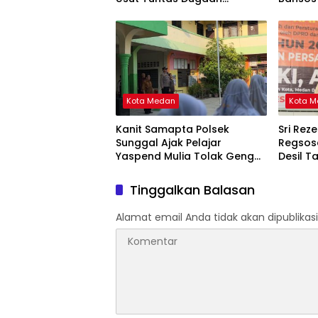
Kejanggalan
dan An
Kota Medan
Kota 
Kanit Samapta Polsek
Sri Reze
Sunggal Ajak Pelajar
Regsose
Yaspend Mulia Tolak Geng
Desil T
Motor, Tawuran, dan
Acuan 
Narkoba
Tinggalkan Balasan
Alamat email Anda tidak akan dipublikasi