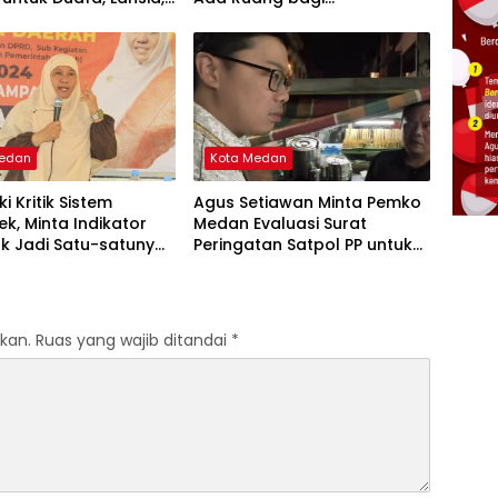
ak Yatim
Penyalahgunaan Wewenang
Medan
Kota Medan
ki Kritik Sistem
Agus Setiawan Minta Pemko
k, Minta Indikator
Medan Evaluasi Surat
ak Jadi Satu-satunya
Peringatan Satpol PP untuk
Penyaluran Bansos
PKL Jalan Semarang
kan.
Ruas yang wajib ditandai
*