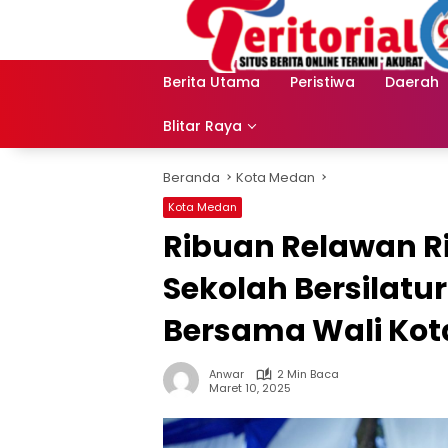
Langsung
ke
konten
Berita Utama
Peristiwa
Daerah
Blitar Raya
Beranda
Kota Medan
Kota Medan
Ribuan Relawan R
Sekolah Bersilat
Bersama Wali Ko
Anwar
2 Min Baca
Maret 10, 2025