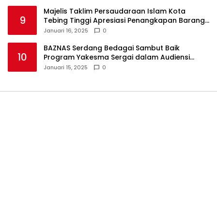
Majelis Taklim Persaudaraan Islam Kota
9
Tebing Tinggi Apresiasi Penangkapan Barang
Haram
Januari 16, 2025
0
BAZNAS Serdang Bedagai Sambut Baik
10
Program Yakesma Sergai dalam Audiensi
Perkenalan Pengurus Baru
Januari 15, 2025
0