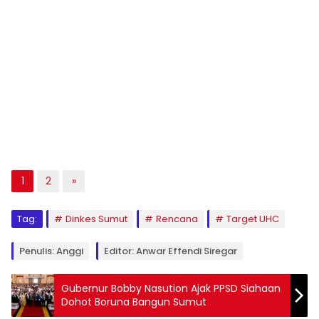
1
2
»
Tag:
Dinkes Sumut
Rencana
Target UHC
Penulis: Anggi
Editor: Anwar Effendi Siregar
Gubernur Bobby Nasution Ajak PPSD Siahaan
Dohot Boruna Bangun Sumut