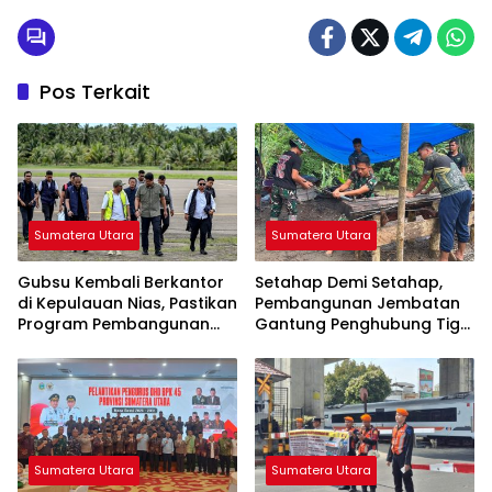
Pos Terkait
Sumatera Utara
Sumatera Utara
Gubsu Kembali Berkantor
Setahap Demi Setahap,
di Kepulauan Nias, Pastikan
Pembangunan Jembatan
Program Pembangunan
Gantung Penghubung Tiga
Berkelanjutan
Desa di Nias Utara Mulai
Terwujud
Sumatera Utara
Sumatera Utara