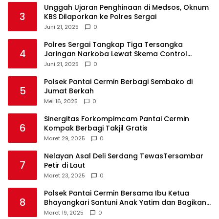
Unggah Ujaran Penghinaan di Medsos, Oknum
3
KBS Dilaporkan ke Polres Sergai
Juni 21, 2025
0
Polres Sergai Tangkap Tiga Tersangka
4
Jaringan Narkoba Lewat Skema Control
Delivery
Juni 21, 2025
0
Polsek Pantai Cermin Berbagi Sembako di
5
Jumat Berkah
Mei 16, 2025
0
Sinergitas Forkompimcam Pantai Cermin
6
Kompak Berbagi Takjil Gratis
Maret 29, 2025
0
Nelayan Asal Deli Serdang TewasTersambar
7
Petir di Laut
Maret 23, 2025
0
Polsek Pantai Cermin Bersama Ibu Ketua
8
Bhayangkari Santuni Anak Yatim dan Bagikan
Takjil
Maret 19, 2025
0