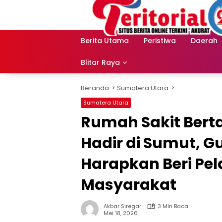
Langsung
ke
konten
Berita Utama
Peristiwa
Daerah
Blitar Raya
Beranda
Sumatera Utara
Sumatera Utara
Rumah Sakit Berta
Hadir di Sumut, G
Harapkan Beri Pe
Masyarakat
Akbar Siregar
3 Min Baca
Mei 18, 2026