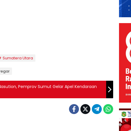
Sumatera Utara
iregar
y Nasution, Pemprov Sumut Gelar Apel Kendaraan