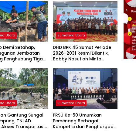
ra Utara
Sumatera Utara
p Demi Setahap,
DHD BPK 45 Sumut Periode
ngunan Jembatan
2026–2031 Resmi Dilantik,
g Penghubung Tiga
Bobby Nasution Minta
 Nias Utara Mulai
Semangat Kejuangan
ud
Ditularkan ke Generasi Muda
ra Utara
Sumatera Utara
an Gantung Sungai
PRSU Ke-50 Umumkan
mpung, TNI AD
Pemenang Berbagai
 Akses Transportasi
Kompetisi dan Penghargaan,
i Nias
Apresiasi Kreativitas serta