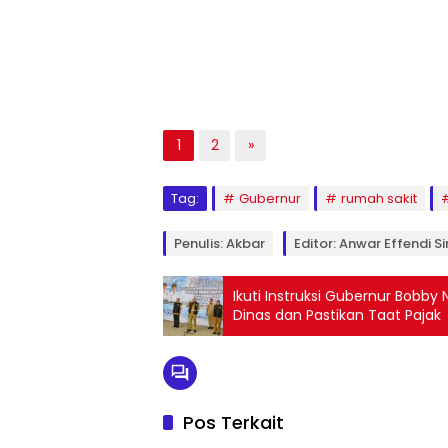
1
2
»
Tag:
Gubernur
rumah sakit
Penulis: Akbar
Editor: Anwar Effendi S
Ikuti Instruksi Gubernur Bobb
Dinas dan Pastikan Taat Pajak
Pos Terkait