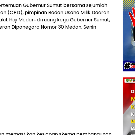
ertemuan Gubernur Sumut bersama sejumlah
rah (OPD), pimpinan Badan Usaha Milik Daerah
akit Haji Medan, di ruang kerja Gubernur Sumut,
eran Diponegoro Nomor 30 Medan, Senin
tion memastikan kesiapan skema pembangunan