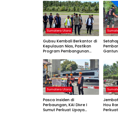
Sumatera Utara
Sumate
Gubsu Kembali Berkantor di
Setaha
Kepulauan Nias, Pastikan
Pemba
Program Pembangunan
Gantun
Berkelanjutan
Desa di
Terwuj
Sumatera Utara
Sumate
Pasca Insiden di
Jembat
Perbaungan, KAI Divre I
Hou Ra
Sumut Perkuat Upaya
Perkuat
Keselamatan di Perlintasan
Warga d