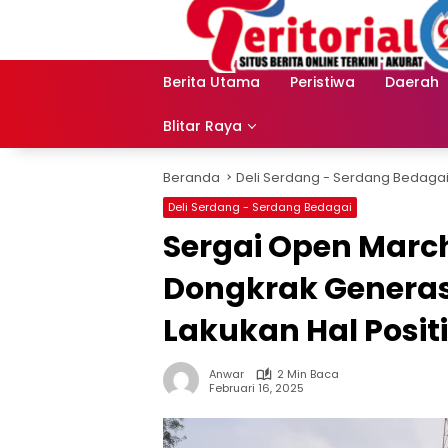
Langsung
ke
konten
Berita Utama
Peristiwa
Daerah
Blitar Raya
Beranda
Deli Serdang - Serdang Bedaga
Deli Serdang - Serdang Bedagai
Sergai Open March
Dongkrak Generas
Lakukan Hal Positi
Anwar
2 Min Baca
Februari 16, 2025