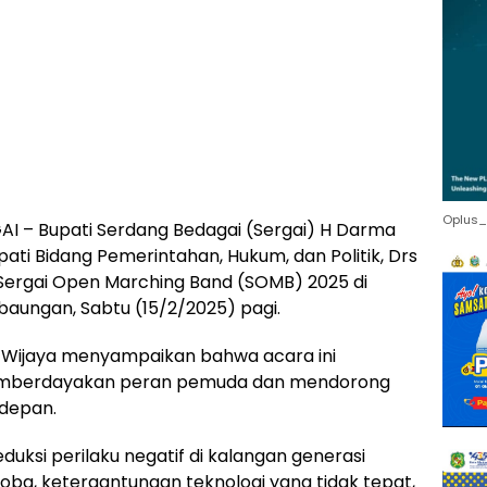
Oplus_
 – Bupati Serdang Bedagai (Sergai) H Darma
upati Bidang Pemerintahan, Hukum, dan Politik, Drs
 Sergai Open Marching Band (SOMB) 2025 di
aungan, Sabtu (15/2/2025) pagi.
Wijaya menyampaikan bahwa acara ini
k memberdayakan peran pemuda dan mendorong
 depan.
duksi perilaku negatif di kalangan generasi
ba, ketergantungan teknologi yang tidak tepat,