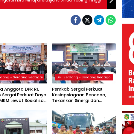
erdang - Serdang Bedagai
Deli Serdang - Serdang Bedagai
a Anggota DPR RI,
Pemkab Sergai Perkuat
 Sergai Perkuat Daya
Kesiapsiagaan Bencana,
MKM Lewat Sosialisasi
Tekankan Sinergi dan
i Sadar Halal
Penguatan Logistik