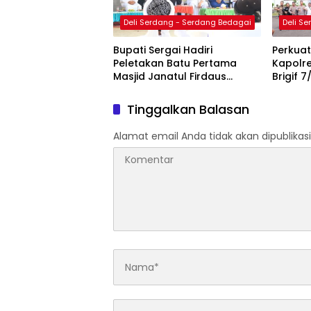
Deli Serdang - Serdang Bedagai
Deli S
Bupati Sergai Hadiri
Perkuat 
Peletakan Batu Pertama
Kapolre
Masjid Janatul Firdaus
Brigif 
Markaz Jamaah Tabligh
Tinggalkan Balasan
Alamat email Anda tidak akan dipublikasi