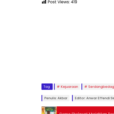
Post Views:
419
Tag:
Kejuaraan
Serdangbedag
Penulis: Akbar
Editor: Anwar Effendi S
Gema Sholawat Meriahkan Pering