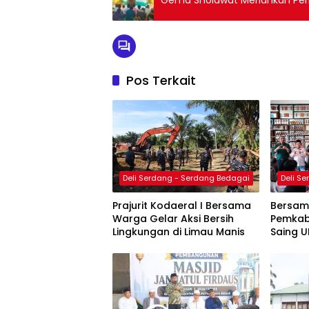
Pos Terkait
Deli Serdang - Serdang Bedagai
Deli S
Prajurit Kodaeral I Bersama
Bersam
Warga Gelar Aksi Bersih
Pemkab
Lingkungan di Limau Manis
Saing U
Literas