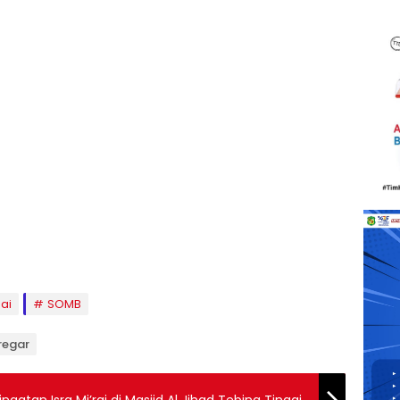
ai
SOMB
iregar
atan Isra Mi’raj di Masjid Al Jihad Tebing Tinggi