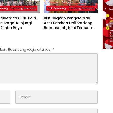
erdang - Serdang Bedagai
Deli Serdang - Serdang Bedagai
Sinergitas TNI-Polri,
BPK Ungkap Pengelolaan
s Sergai Kunjungi
Aset Pemkab Deli Serdang
7/Rimba Raya
Bermasalah, Nilai Temuan
Capai Rp51,7 Miliar
kan.
Ruas yang wajib ditandai
*