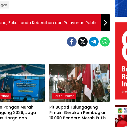
egar
dana, Fokus pada Kebersihan dan Pelayanan Publik
 Utama
Berita Utama
n Pangan Murah
Plt Bupati Tulungagung
agung 2026, Jaga
Pimpin Gerakan Pembagian
tas Harga dan
10.000 Bendera Merah Putih
ak UMKM Lokal
Sambut HUT ke-81 RI