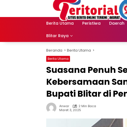
Langsung
ke
konten
Berita Utama
Peristiwa
Daerah
Blitar Raya
Beranda
Berita Utama
Berita Utama
Suasana Penuh S
Kebersamaan Sam
Bupati Blitar di P
Anwar
2 Min Baca
Maret 3, 2025