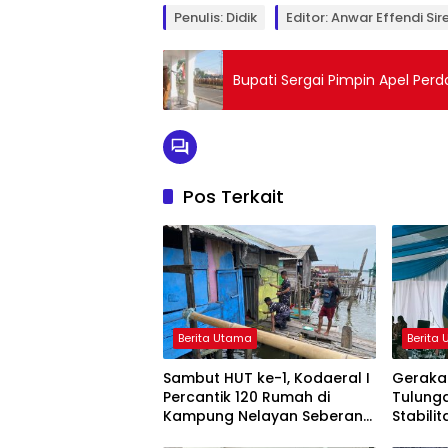
Penulis: Didik
Editor: Anwar Effendi Sir
Bupati Sergai Pimpin Apel Per
Pos Terkait
Berita Utama
Berita
Sambut HUT ke-1, Kodaeral I
Geraka
Percantik 120 Rumah di
Tulung
Kampung Nelayan Seberang
Stabili
Belawan
Dongkr