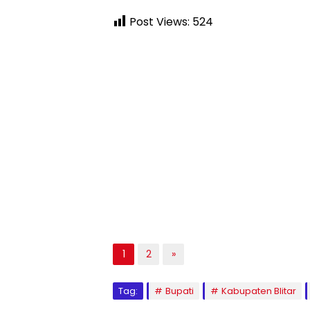
Post Views:
524
1
2
»
Tag:
Bupati
Kabupaten Blitar