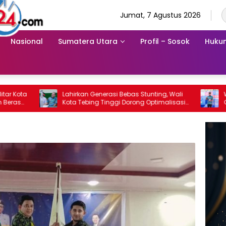
Jumat, 7 Agustus 2026
Nasional
Sumatera Utara
Profil – Sosok
Hukum
Lahirkan Generasi Bebas Stunting, Wali
Wali Kota Tebing 
Kota Tebing Tinggi Dorong Optimalisasi
Germas ISPS 2026, 
SP3 Catin
Jadi 1,5 Persen