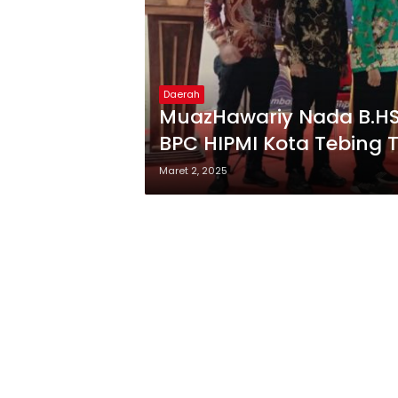
Daerah
MuazHawariy Nada B.HSc
BPC HIPMI Kota Tebing 
Maret 2, 2025