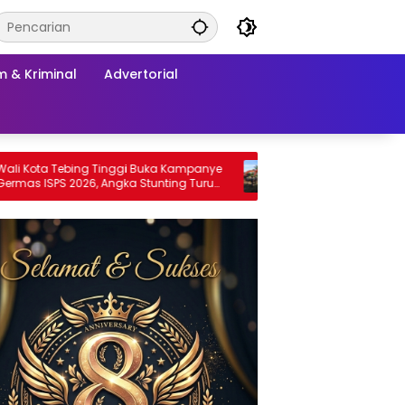
 & Kriminal
Advertorial
Tinggi Buka Kampanye
Prajurit Kodaeral I Bersama Warga Gela
Angka Stunting Turun
Aksi Bersih Lingkungan di Limau Manis