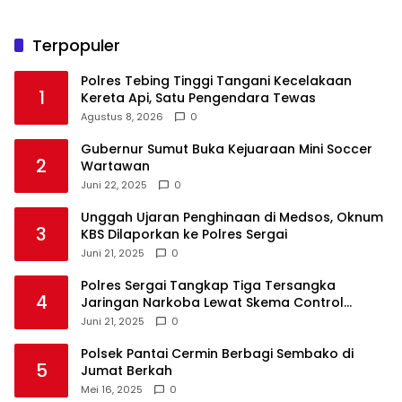
Terpopuler
Polres Tebing Tinggi Tangani Kecelakaan
1
Kereta Api, Satu Pengendara Tewas
Agustus 8, 2026
0
Gubernur Sumut Buka Kejuaraan Mini Soccer
2
Wartawan
Juni 22, 2025
0
Unggah Ujaran Penghinaan di Medsos, Oknum
3
KBS Dilaporkan ke Polres Sergai
Juni 21, 2025
0
Polres Sergai Tangkap Tiga Tersangka
4
Jaringan Narkoba Lewat Skema Control
Delivery
Juni 21, 2025
0
Polsek Pantai Cermin Berbagi Sembako di
5
Jumat Berkah
Mei 16, 2025
0