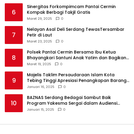
Sinergitas Forkompimcam Pantai Cermin
6
Kompak Berbagi Takjil Gratis
Maret 29, 2025
0
Nelayan Asal Deli Serdang TewasTersambar
7
Petir di Laut
Maret 23, 2025
0
Polsek Pantai Cermin Bersama Ibu Ketua
8
Bhayangkari Santuni Anak Yatim dan Bagikan
Takjil
Maret 19, 2025
0
Majelis Taklim Persaudaraan Islam Kota
9
Tebing Tinggi Apresiasi Penangkapan Barang
Haram
Januari 16, 2025
0
BAZNAS Serdang Bedagai Sambut Baik
10
Program Yakesma Sergai dalam Audiensi
Perkenalan Pengurus Baru
Januari 15, 2025
0