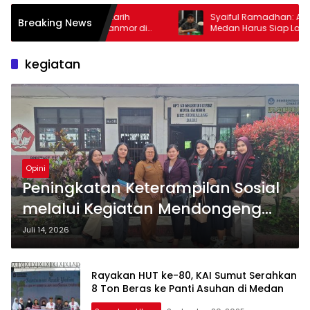
otarih
Syaiful Ramadhan: Aparatur Pemko
Breaking News
ranmor di
Medan Harus Siap Layani Masyarakat
dalam Kondisi Apa Pun
kegiatan
Opini
Peningkatan Keterampilan Sosial
melalui Kegiatan Mendongeng
Interaktif pada Siswa Kelas III SD
Juli 14, 2026
Negeri 033912 Huta Gambir,
Sidikalang
Rayakan HUT ke-80, KAI Sumut Serahkan
8 Ton Beras ke Panti Asuhan di Medan