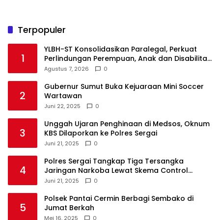
Terpopuler
YLBH-ST Konsolidasikan Paralegal, Perkuat
1
Perlindungan Perempuan, Anak dan Disabilitas
Agustus 7, 2026
0
Gubernur Sumut Buka Kejuaraan Mini Soccer
2
Wartawan
Juni 22, 2025
0
Unggah Ujaran Penghinaan di Medsos, Oknum
3
KBS Dilaporkan ke Polres Sergai
Juni 21, 2025
0
Polres Sergai Tangkap Tiga Tersangka
4
Jaringan Narkoba Lewat Skema Control
Delivery
Juni 21, 2025
0
Polsek Pantai Cermin Berbagi Sembako di
5
Jumat Berkah
Mei 16, 2025
0