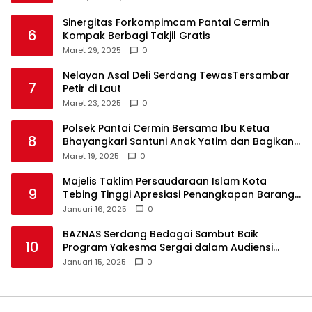
Sinergitas Forkompimcam Pantai Cermin
6
Kompak Berbagi Takjil Gratis
Maret 29, 2025
0
Nelayan Asal Deli Serdang TewasTersambar
7
Petir di Laut
Maret 23, 2025
0
Polsek Pantai Cermin Bersama Ibu Ketua
8
Bhayangkari Santuni Anak Yatim dan Bagikan
Takjil
Maret 19, 2025
0
Majelis Taklim Persaudaraan Islam Kota
9
Tebing Tinggi Apresiasi Penangkapan Barang
Haram
Januari 16, 2025
0
BAZNAS Serdang Bedagai Sambut Baik
10
Program Yakesma Sergai dalam Audiensi
Perkenalan Pengurus Baru
Januari 15, 2025
0