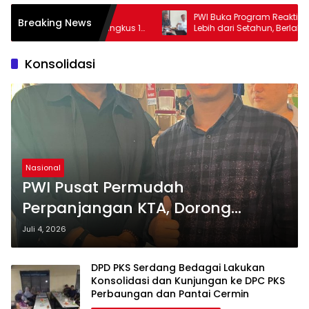
PWI Buka Program Reaktivasi KTA Mati
S
Breaking News
ngkus 1
Lebih dari Setahun, Berlaku hingga 30
R
September 2026
B
Konsolidasi
Nasional
PWI Pusat Permudah
Perpanjangan KTA, Dorong
Konsolidasi dan Kekompakan
Juli 4, 2026
Organisasi
‎DPD PKS Serdang Bedagai Lakukan
Konsolidasi dan Kunjungan ke DPC PKS