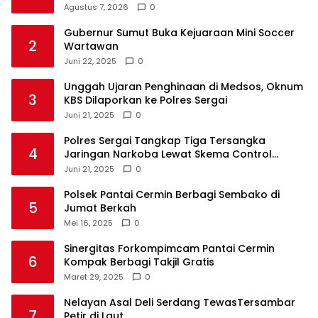
Agustus 7, 2026
0
Gubernur Sumut Buka Kejuaraan Mini Soccer
2
Wartawan
Juni 22, 2025
0
Unggah Ujaran Penghinaan di Medsos, Oknum
3
KBS Dilaporkan ke Polres Sergai
Juni 21, 2025
0
Polres Sergai Tangkap Tiga Tersangka
4
Jaringan Narkoba Lewat Skema Control
Delivery
Juni 21, 2025
0
Polsek Pantai Cermin Berbagi Sembako di
5
Jumat Berkah
Mei 16, 2025
0
Sinergitas Forkompimcam Pantai Cermin
6
Kompak Berbagi Takjil Gratis
Maret 29, 2025
0
Nelayan Asal Deli Serdang TewasTersambar
7
Petir di Laut