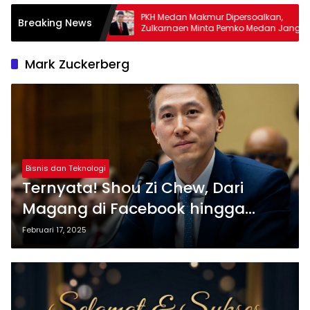
PKH Medan Makmur Dipersoalkan,
Rico Waas
Breaking News
Zulkarnaen Minta Pemko Medan Jangan
DPRD Med
Terpaku Desil
Bertahun
Mark Zuckerberg
Bisnis dan Teknologi
Ternyata! Shou Zi Chew, Dari
Magang di Facebook hingga
Menjadi CEO TikTok
Februari 17, 2025