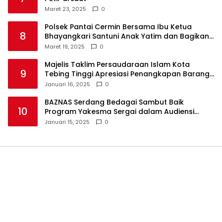
Maret 23, 2025
0
Polsek Pantai Cermin Bersama Ibu Ketua
8
Bhayangkari Santuni Anak Yatim dan Bagikan
Takjil
Maret 19, 2025
0
Majelis Taklim Persaudaraan Islam Kota
9
Tebing Tinggi Apresiasi Penangkapan Barang
Haram
Januari 16, 2025
0
BAZNAS Serdang Bedagai Sambut Baik
10
Program Yakesma Sergai dalam Audiensi
Perkenalan Pengurus Baru
Januari 15, 2025
0