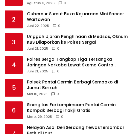
Agustus 6, 2026
0
Gubernur Sumut Buka Kejuaraan Mini Soccer
2
Wartawan
Juni 22, 2025
0
Unggah Ujaran Penghinaan di Medsos, Oknum
3
KBS Dilaporkan ke Polres Sergai
Juni 21, 2025
0
Polres Sergai Tangkap Tiga Tersangka
4
Jaringan Narkoba Lewat Skema Control
Delivery
Juni 21, 2025
0
Polsek Pantai Cermin Berbagi Sembako di
5
Jumat Berkah
Mei 16, 2025
0
Sinergitas Forkompimcam Pantai Cermin
6
Kompak Berbagi Takjil Gratis
Maret 29, 2025
0
Nelayan Asal Deli Serdang TewasTersambar
7
Petir di Laut