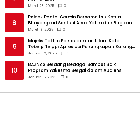
Maret 23, 2025
0
Polsek Pantai Cermin Bersama Ibu Ketua
8
Bhayangkari Santuni Anak Yatim dan Bagikan
Takjil
Maret 19, 2025
0
Majelis Taklim Persaudaraan Islam Kota
9
Tebing Tinggi Apresiasi Penangkapan Barang
Haram
Januari 16, 2025
0
BAZNAS Serdang Bedagai Sambut Baik
10
Program Yakesma Sergai dalam Audiensi
Perkenalan Pengurus Baru
Januari 15, 2025
0