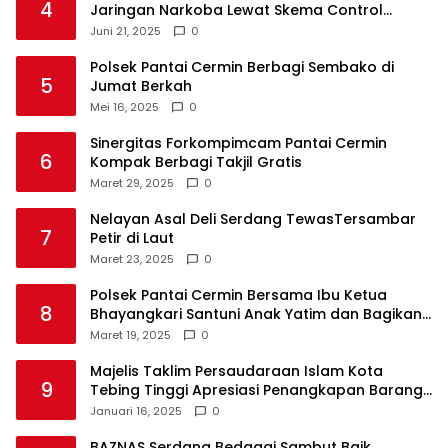
4
Jaringan Narkoba Lewat Skema Control
Delivery
Juni 21, 2025
0
Polsek Pantai Cermin Berbagi Sembako di
5
Jumat Berkah
Mei 16, 2025
0
Sinergitas Forkompimcam Pantai Cermin
6
Kompak Berbagi Takjil Gratis
Maret 29, 2025
0
Nelayan Asal Deli Serdang TewasTersambar
7
Petir di Laut
Maret 23, 2025
0
Polsek Pantai Cermin Bersama Ibu Ketua
8
Bhayangkari Santuni Anak Yatim dan Bagikan
Takjil
Maret 19, 2025
0
Majelis Taklim Persaudaraan Islam Kota
9
Tebing Tinggi Apresiasi Penangkapan Barang
Haram
Januari 16, 2025
0
BAZNAS Serdang Bedagai Sambut Baik