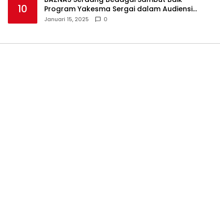
10
Program Yakesma Sergai dalam Audiensi
Perkenalan Pengurus Baru
Januari 15, 2025
0