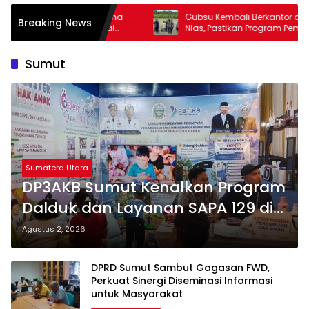
ma
Gubsu Kembali Berkantor di Kepulauan
Pen
Breaking News
Nias, Pastikan Program Pembangunan
Mand
Berkelanjutan
ke 
Mud
Sumut
Sumatera Utara
DP3AKB Sumut Kenalkan Program
Dalduk dan Layanan SAPA 129 di
PRSU 2026, Dorong Terwujudnya
Agustus 2, 2026
Keluarga Berkualitas
DPRD Sumut Sambut Gagasan FWD,
Perkuat Sinergi Diseminasi Informasi
untuk Masyarakat