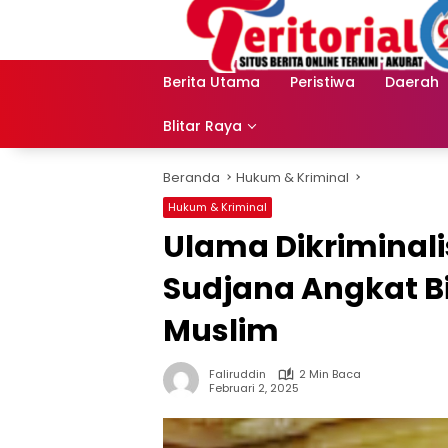
Langsung
ke
konten
Berita Utama
Peristiwa
Daerah
Blitar Raya
Beranda
Hukum & Kriminal
Hukum & Kriminal
Ulama Dikriminali
Sudjana Angkat Bi
Muslim
Faliruddin
2 Min Baca
Februari 2, 2025