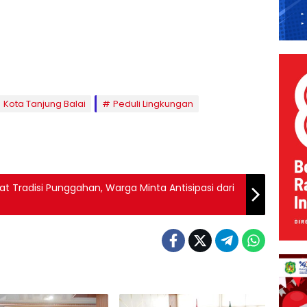
Kota Tanjung Balai
Peduli Lingkungan
t Tradisi Punggahan, Warga Minta Antisipasi dari