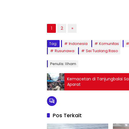
1
2
»
Tag:
Indonesia
Komunitas
Rusunawa
Sei Tualang Raso
Penulis: Ilham
Kemacetan di Tanjungbalai Saa
Aparat
Pos Terkait