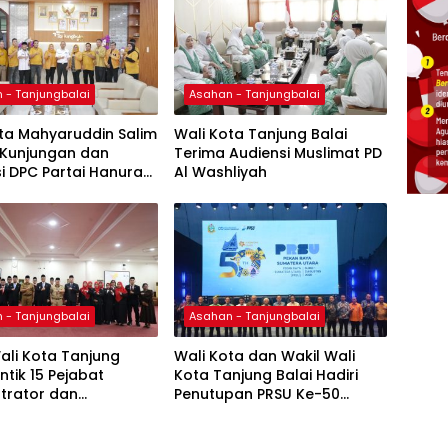
 - Tanjungbalai
Asahan - Tanjungbalai
ta Mahyaruddin Salim
Wali Kota Tanjung Balai
 Kunjungan dan
Terima Audiensi Muslimat PD
i DPC Partai Hanura
Al Washliyah
 Balai
 - Tanjungbalai
Asahan - Tanjungbalai
ali Kota Tanjung
Wali Kota dan Wakil Wali
ntik 15 Pejabat
Kota Tanjung Balai Hadiri
trator dan
Penutupan PRSU Ke-50
was
Tahun 2026