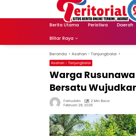
Langsung
ke
konten
Berita Utama
Peristiwa
Daerah
Blitar Raya
Beranda
Asahan - Tanjungbalai
Asahan - Tanjungbalai
Warga Rusunawa d
Bersatu Wujudka
Faliruddin
2 Min Baca
Februari 28, 2025