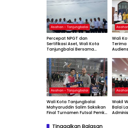
Asahan - Tanjungbalai
Asahan
Percepat NPGT dan
Wali Ko
Sertifikasi Aset, Wali Kota
Terima
Tanjungbalai Bersama
Audiens
Kepala Kanwil BPN Provsu
Tanjung
Tinjau Pulau Milik Pemko
Asahan - Tanjungbalai
Asahan
Wali Kota Tanjungbalai
Wakil W
Mahyaruddin Salim Saksikan
Balai La
Final Turnamen Futsal Pemko
Adminis
Cup 2026
Penga
Tinggalkan Balasan