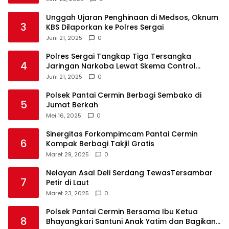
Unggah Ujaran Penghinaan di Medsos, Oknum
3
KBS Dilaporkan ke Polres Sergai
Juni 21, 2025
0
Polres Sergai Tangkap Tiga Tersangka
4
Jaringan Narkoba Lewat Skema Control
Delivery
Juni 21, 2025
0
Polsek Pantai Cermin Berbagi Sembako di
5
Jumat Berkah
Mei 16, 2025
0
Sinergitas Forkompimcam Pantai Cermin
6
Kompak Berbagi Takjil Gratis
Maret 29, 2025
0
Nelayan Asal Deli Serdang TewasTersambar
7
Petir di Laut
Maret 23, 2025
0
Polsek Pantai Cermin Bersama Ibu Ketua
8
Bhayangkari Santuni Anak Yatim dan Bagikan