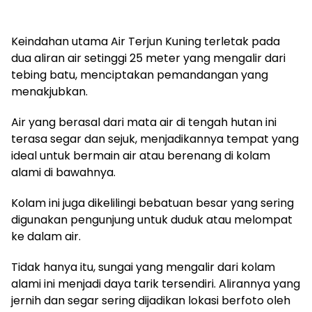
Keindahan utama Air Terjun Kuning terletak pada
dua aliran air setinggi 25 meter yang mengalir dari
tebing batu, menciptakan pemandangan yang
menakjubkan.
Air yang berasal dari mata air di tengah hutan ini
terasa segar dan sejuk, menjadikannya tempat yang
ideal untuk bermain air atau berenang di kolam
alami di bawahnya.
Kolam ini juga dikelilingi bebatuan besar yang sering
digunakan pengunjung untuk duduk atau melompat
ke dalam air.
Tidak hanya itu, sungai yang mengalir dari kolam
alami ini menjadi daya tarik tersendiri. Alirannya yang
jernih dan segar sering dijadikan lokasi berfoto oleh