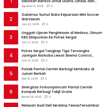
1
Salurkan Bansos untuk Duafa, Lansia, dan
Anak Yatim
Agustus 6, 2026
0
Gubernur Sumut Buka Kejuaraan Mini Soccer
2
Wartawan
Juni 22, 2025
0
Unggah Ujaran Penghinaan di Medsos, Oknum
3
KBS Dilaporkan ke Polres Sergai
Juni 21, 2025
0
Polres Sergai Tangkap Tiga Tersangka
4
Jaringan Narkoba Lewat Skema Control
Delivery
Juni 21, 2025
0
Polsek Pantai Cermin Berbagi Sembako di
5
Jumat Berkah
Mei 16, 2025
0
Sinergitas Forkompimcam Pantai Cermin
6
Kompak Berbagi Takjil Gratis
Maret 29, 2025
0
Nelayan Asal Deli Serdang TewasTersambar