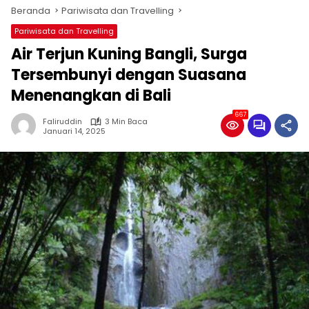
Beranda
Pariwisata dan Travelling
Pariwisata dan Travelling
Air Terjun Kuning Bangli, Surga
Tersembunyi dengan Suasana
Menenangkan di Bali
667
Faliruddin
3 Min Baca
Januari 14, 2025