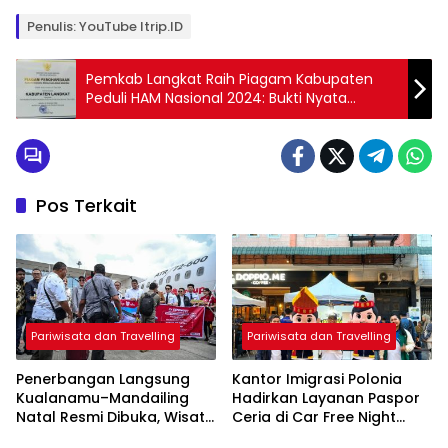
Penulis: YouTube Itrip.ID
Pemkab Langkat Raih Piagam Kabupaten
Peduli HAM Nasional 2024: Bukti Nyata
Komitmen & Kolaborasi
Pos Terkait
Pariwisata dan Travelling
Pariwisata dan Travelling
Penerbangan Langsung
Kantor Imigrasi Polonia
Kualanamu–Mandailing
Hadirkan Layanan Paspor
Natal Resmi Dibuka, Wisata
Ceria di Car Free Night
ke Bumi Gordang Sambilan
Kesawan, Dekatkan