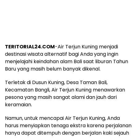
TERITORIAL24.COM
-Air Terjun Kuning menjadi
destinasi wisata alternatif bagi Anda yang ingin
menjelajahi keindahan alam Bali saat liburan Tahun
Baru yang masih belum banyak dikenal.
Terletak di Dusun Kuning, Desa Taman Bali,
Kecamatan Bangli, Air Terjun Kuning menawarkan
pesona yang masih sangat alami dan jauh dari
keramaian.
Namun, untuk mencapai Air Terjun Kuning, Anda
harus menyiapkan tenaga ekstra karena perjalanan
hanya dapat ditempuh dengan berjalan kaki sejauh