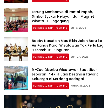
Larung Sembonyo di Pantai Popoh,
Simbol Syukur Nelayan dan Magnet
Wisata Tulungagung
Pariwisata Dan Travelling
Juli 6, 2026
Bobby Nasution Mau Bikin Jalan Baru ke
Air Panas Karo, Wisatawan Tak Perlu Lagi
“Disambut” Pungutan
Pariwisata Dan Travelling
Juni 24, 2026
R -Zoo Diserbu Wisatawan Saat Libur
Lebaran 1447 H, Jadi Destinasi Favorit
Keluarga di Serdang Bedagai
Pariwisata Dan Travelling
Maret 31, 2026