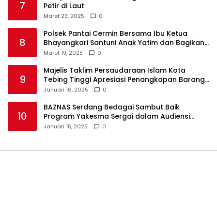
7
Petir di Laut
Maret 23, 2025
0
Polsek Pantai Cermin Bersama Ibu Ketua
8
Bhayangkari Santuni Anak Yatim dan Bagikan
Takjil
Maret 19, 2025
0
Majelis Taklim Persaudaraan Islam Kota
9
Tebing Tinggi Apresiasi Penangkapan Barang
Haram
Januari 16, 2025
0
BAZNAS Serdang Bedagai Sambut Baik
10
Program Yakesma Sergai dalam Audiensi
Perkenalan Pengurus Baru
Januari 15, 2025
0