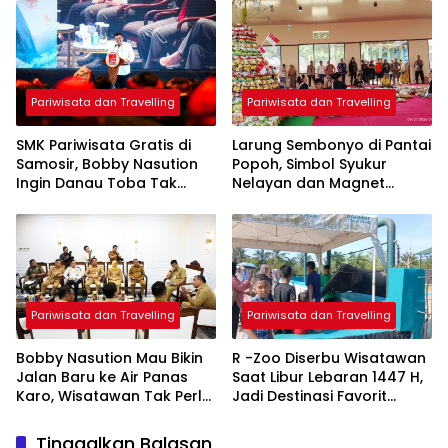
Kini Makin Mudah
Pelayanan kepada
Masyarakat
Pariwisata dan Travelling
Pariwisata dan Travelling
SMK Pariwisata Gratis di
Larung Sembonyo di Pantai
Samosir, Bobby Nasution
Popoh, Simbol Syukur
Ingin Danau Toba Tak
Nelayan dan Magnet
Cuma Indah, tapi Juga
Wisata Tulungagung
Punya SDM Kelas Dunia
Pariwisata dan Travelling
Pariwisata dan Travelling
Bobby Nasution Mau Bikin
R -Zoo Diserbu Wisatawan
Jalan Baru ke Air Panas
Saat Libur Lebaran 1447 H,
Karo, Wisatawan Tak Perlu
Jadi Destinasi Favorit
Lagi “Disambut” Pungutan
Keluarga di Serdang
Bedagai
Tinggalkan Balasan