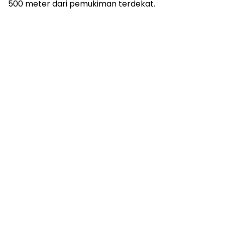
500 meter dari pemukiman terdekat.