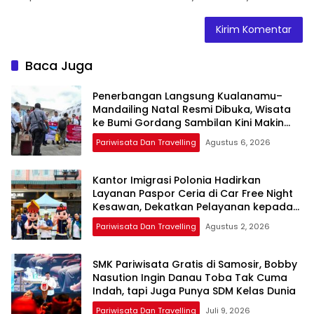
Baca Juga
Penerbangan Langsung Kualanamu–
Mandailing Natal Resmi Dibuka, Wisata
ke Bumi Gordang Sambilan Kini Makin
Mudah
Pariwisata Dan Travelling
Agustus 6, 2026
Kantor Imigrasi Polonia Hadirkan
Layanan Paspor Ceria di Car Free Night
Kesawan, Dekatkan Pelayanan kepada
Masyarakat
Pariwisata Dan Travelling
Agustus 2, 2026
SMK Pariwisata Gratis di Samosir, Bobby
Nasution Ingin Danau Toba Tak Cuma
Indah, tapi Juga Punya SDM Kelas Dunia
Pariwisata Dan Travelling
Juli 9, 2026