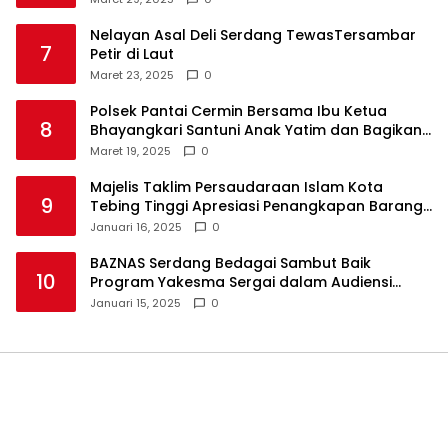
Nelayan Asal Deli Serdang TewasTersambar
7
Petir di Laut
Maret 23, 2025
0
Polsek Pantai Cermin Bersama Ibu Ketua
8
Bhayangkari Santuni Anak Yatim dan Bagikan
Takjil
Maret 19, 2025
0
Majelis Taklim Persaudaraan Islam Kota
9
Tebing Tinggi Apresiasi Penangkapan Barang
Haram
Januari 16, 2025
0
BAZNAS Serdang Bedagai Sambut Baik
10
Program Yakesma Sergai dalam Audiensi
Perkenalan Pengurus Baru
Januari 15, 2025
0