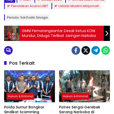
Penolakan Acara LGBT
Ustadz Muslim Istiqomah
Penulis: Sarifudin Sinaga
‎GMNI Pematangsiantar Desak Ketua KONI
Pos Terkait
Hukum & Kriminal
Hukum & Kriminal
Polda Sumut Bongkar
Polres Sergai Gerebek
Sindikat Scamming
Sarang Narkoba di