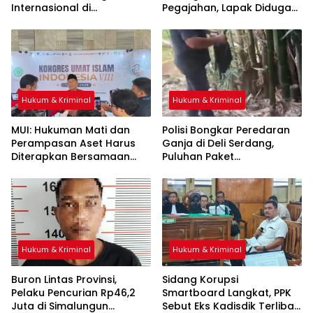
Internasional di
Pegajahan, Lapak Diduga
Apartemen Medan, Korban
Tempat Transaksi Sabu
Asal Kalimantan Rugi Rp6,7
Dibakar
Miliar
Hukum & Kriminal
Hukum & Kriminal
‎MUI: Hukuman Mati dan
Polisi Bongkar Peredaran
Perampasan Aset Harus
Ganja di Deli Serdang,
Diterapkan Bersamaan
Puluhan Paket
Disembunyikan di Pohon
Bambu
Hukum & Kriminal
Hukum & Kriminal
Buron Lintas Provinsi,
Sidang Korupsi
Pelaku Pencurian Rp46,2
Smartboard Langkat, PPK
Juta di Simalungun
Sebut Eks Kadisdik Terlibat