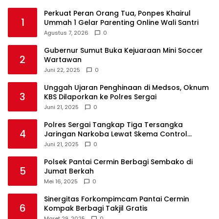
Perkuat Peran Orang Tua, Ponpes Khairul
1
Ummah 1 Gelar Parenting Online Wali Santri
Agustus 7, 2026
0
Gubernur Sumut Buka Kejuaraan Mini Soccer
2
Wartawan
Juni 22, 2025
0
Unggah Ujaran Penghinaan di Medsos, Oknum
3
KBS Dilaporkan ke Polres Sergai
Juni 21, 2025
0
Polres Sergai Tangkap Tiga Tersangka
4
Jaringan Narkoba Lewat Skema Control
Delivery
Juni 21, 2025
0
Polsek Pantai Cermin Berbagi Sembako di
5
Jumat Berkah
Mei 16, 2025
0
Sinergitas Forkompimcam Pantai Cermin
6
Kompak Berbagi Takjil Gratis
Maret 29, 2025
0