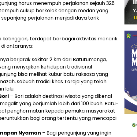
unjung harus menempuh perjalanan sejauh 328
ditempuh cukup berkelok dengan medan yang
epanjang perjalanan menjadi daya tarik
ketinggian, terdapat berbagai aktivitas menarik
 di antaranya:
nya berjarak sekitar 2 km dari Batutumonga,
ang menyajikan kehidupan tradisional
ngunjung bisa melihat kubur batu raksasa yang
azah, sebuah tradisi khas Toraja yang telah
 lalu.
Bori
– Bori adalah destinasi wisata yang dikenal
megalit yang berjumlah lebih dari 100 buah. Batu-
simbol penghormatan kepada pemuka masyarakat
iperuntukkan bagi orang tertentu yang mencapai
ginapan Nyaman
– Bagi pengunjung yang ingin