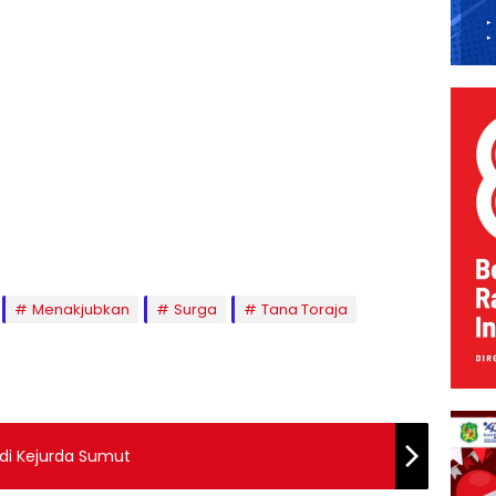
Menakjubkan
Surga
Tana Toraja
 di Kejurda Sumut