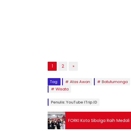
1
2
»
Tag:
Atas Awan
Batutumonga
Wisata
Penulis: YouTube ITrip.ID
FORKI Kota Sibolga Raih Medali