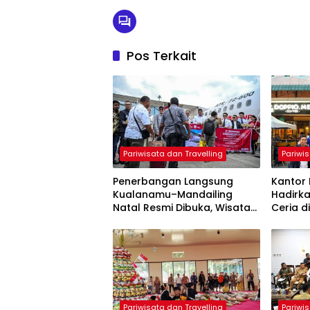
Pos Terkait
Pariwisata dan Travelling
Pariwis
Penerbangan Langsung
Kantor 
Kualanamu–Mandailing
Hadirk
Natal Resmi Dibuka, Wisata
Ceria d
ke Bumi Gordang Sambilan
Kesawa
Kini Makin Mudah
Pelaya
Masyar
Pariwisata dan Travelling
Pariwis