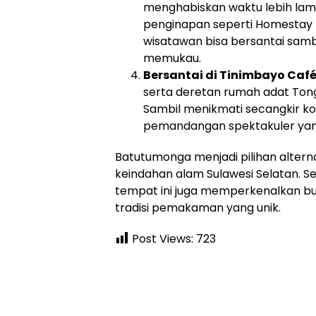
menghabiskan waktu lebih lama
penginapan seperti Homestay Me
wisatawan bisa bersantai sam
memukau.
Bersantai di Tinimbayo Caf
serta deretan rumah adat To
Sambil menikmati secangkir ko
pemandangan spektakuler ya
Batutumonga menjadi pilihan alterna
keindahan alam Sulawesi Selatan. S
tempat ini juga memperkenalkan b
tradisi pemakaman yang unik.
Post Views:
723