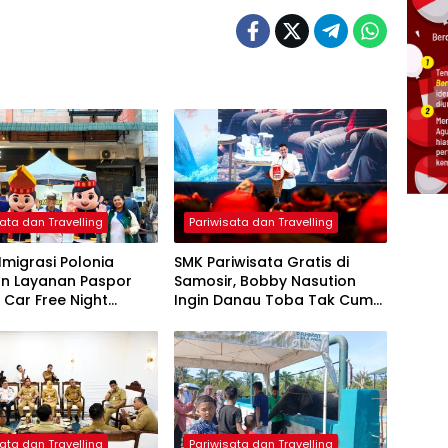
ata dan Travelling
Pariwisata dan Travelling
Imigrasi Polonia
SMK Pariwisata Gratis di
an Layanan Paspor
Samosir, Bobby Nasution
i Car Free Night
Ingin Danau Toba Tak Cuma
n, Dekatkan
Indah, tapi Juga Punya SDM
nan kepada
Kelas Dunia
akat
ata dan Travelling
Pariwisata dan Travelling