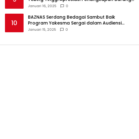
Haram
Januari 16, 2025
0
BAZNAS Serdang Bedagai Sambut Baik
10
Program Yakesma Sergai dalam Audiensi
Perkenalan Pengurus Baru
Januari 15, 2025
0