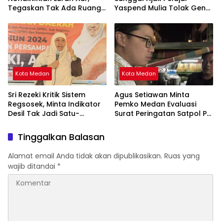
Tegaskan Tak Ada Ruang
Yaspend Mulia Tolak Geng
bagi Penyalahgunaan
Motor, Tawuran, dan
Wewenang
Narkoba
Kota Medan
Kota Medan
Sri Rezeki Kritik Sistem
Agus Setiawan Minta
Regsosek, Minta Indikator
Pemko Medan Evaluasi
Desil Tak Jadi Satu-
Surat Peringatan Satpol PP
satunya Acuan Penyaluran
untuk PKL Jalan Semarang
Bansos
Tinggalkan Balasan
Alamat email Anda tidak akan dipublikasikan.
Ruas yang
wajib ditandai
*