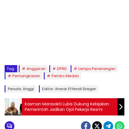
Tag:
Anggaran
DPRD
Lampu Penerangan
Pemangkasan
Pemko Medan
Penulis: Anggi
Editor: Anwar Effendi Siregar
Kasman Marasakti Lubis Dukung Kebijakan
Pemerintah Jadikan Ojol Pekerja Resmi