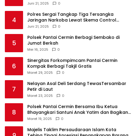
Juni 21, 2025
0
Polres Sergai Tangkap Tiga Tersangka
4
Jaringan Narkoba Lewat Skema Control
Delivery
Juni 21, 2025
0
Polsek Pantai Cermin Berbagi Sembako di
5
Jumat Berkah
Mei 16, 2025
0
Sinergitas Forkompimcam Pantai Cermin
6
Kompak Berbagi Takjil Gratis
Maret 29, 2025
0
Nelayan Asal Deli Serdang TewasTersambar
7
Petir di Laut
Maret 23, 2025
0
Polsek Pantai Cermin Bersama Ibu Ketua
8
Bhayangkari Santuni Anak Yatim dan Bagikan
Takjil
Maret 19, 2025
0
Majelis Taklim Persaudaraan Islam Kota
9
Tebing Tinggi Apresiasi Penangkapan Barang