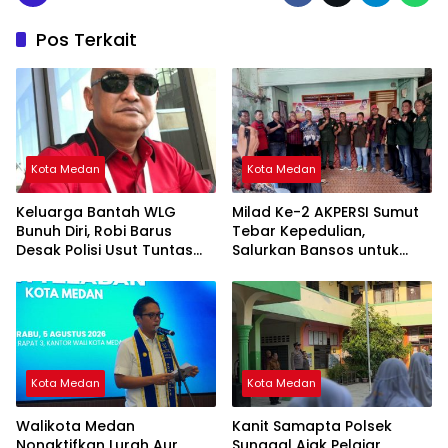
Pos Terkait
Kota Medan
Kota Medan
Keluarga Bantah WLG
Milad Ke-2 AKPERSI Sumut
Bunuh Diri, Robi Barus
Tebar Kepedulian,
Desak Polisi Usut Tuntas
Salurkan Bansos untuk
Dugaan Kejanggalan
Duafa, Lansia, dan Anak
Yatim
Kota Medan
Kota Medan
Walikota Medan
Kanit Samapta Polsek
Nonaktifkan Lurah Aur,
Sunggal Ajak Pelajar