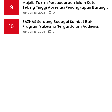
Majelis Taklim Persaudaraan Islam Kota
9
Tebing Tinggi Apresiasi Penangkapan Barang
Haram
Januari 16, 2025
0
BAZNAS Serdang Bedagai Sambut Baik
10
Program Yakesma Sergai dalam Audiensi
Perkenalan Pengurus Baru
Januari 15, 2025
0