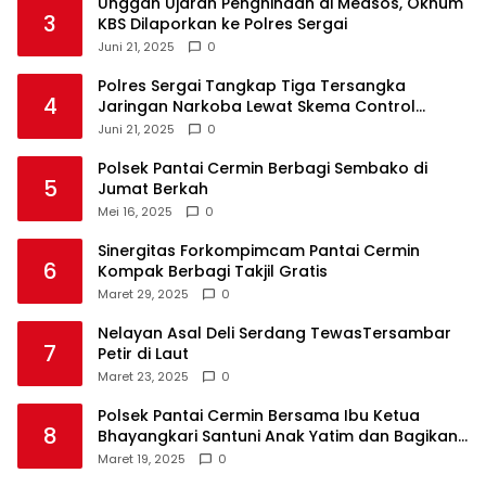
Unggah Ujaran Penghinaan di Medsos, Oknum
3
KBS Dilaporkan ke Polres Sergai
Juni 21, 2025
0
Polres Sergai Tangkap Tiga Tersangka
4
Jaringan Narkoba Lewat Skema Control
Delivery
Juni 21, 2025
0
Polsek Pantai Cermin Berbagi Sembako di
5
Jumat Berkah
Mei 16, 2025
0
Sinergitas Forkompimcam Pantai Cermin
6
Kompak Berbagi Takjil Gratis
Maret 29, 2025
0
Nelayan Asal Deli Serdang TewasTersambar
7
Petir di Laut
Maret 23, 2025
0
Polsek Pantai Cermin Bersama Ibu Ketua
8
Bhayangkari Santuni Anak Yatim dan Bagikan
Takjil
Maret 19, 2025
0