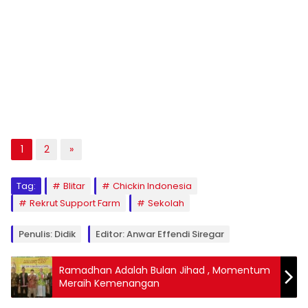
1
2
»
Tag:
Blitar
Chickin Indonesia
Rekrut Support Farm
Sekolah
Penulis: Didik
Editor: Anwar Effendi Siregar
Ramadhan Adalah Bulan Jihad , Momentum
Meraih Kemenangan