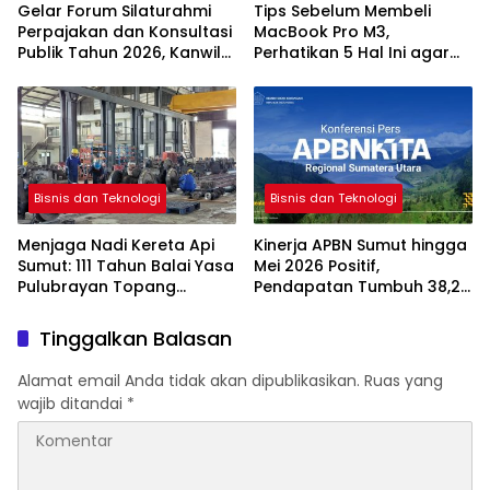
Gelar Forum Silaturahmi
Tips Sebelum Membeli
Perpajakan dan Konsultasi
MacBook Pro M3,
Publik Tahun 2026, Kanwil
Perhatikan 5 Hal Ini agar
DJP Sumut I Perkuat Sinergi
Tidak Salah Pilih
dengan Pemangku
Kepentingan
Bisnis dan Teknologi
Bisnis dan Teknologi
Menjaga Nadi Kereta Api
Kinerja APBN Sumut hingga
Sumut: 111 Tahun Balai Yasa
Mei 2026 Positif,
Pulubrayan Topang
Pendapatan Tumbuh 38,28
Keandalan Sarana dan
Persen dan Belanja Negara
Kinerja Angkutan
Capai Rp30,12 Triliun
Tinggalkan Balasan
Alamat email Anda tidak akan dipublikasikan.
Ruas yang
wajib ditandai
*