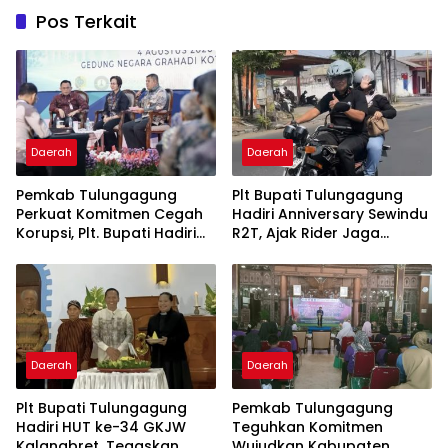
Pos Terkait
Daerah
Daerah
Pemkab Tulungagung
Plt Bupati Tulungagung
Perkuat Komitmen Cegah
Hadiri Anniversary Sewindu
Korupsi, Plt. Bupati Hadiri
R2T, Ajak Rider Jaga
Rakor Integritas di Grahadi
Keselamatan dan “Jogo
Tulungagung”
Daerah
Daerah
Plt Bupati Tulungagung
Pemkab Tulungagung
Hadiri HUT ke-34 GKJW
Teguhkan Komitmen
Kalangbret, Tegaskan
Wujudkan Kabupaten