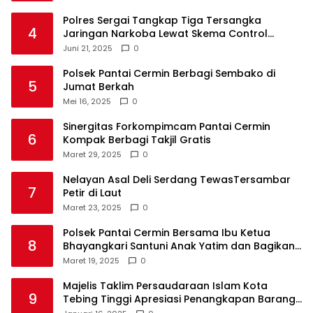
Polres Sergai Tangkap Tiga Tersangka
4
Jaringan Narkoba Lewat Skema Control
Delivery
Juni 21, 2025
0
Polsek Pantai Cermin Berbagi Sembako di
5
Jumat Berkah
Mei 16, 2025
0
Sinergitas Forkompimcam Pantai Cermin
6
Kompak Berbagi Takjil Gratis
Maret 29, 2025
0
Nelayan Asal Deli Serdang TewasTersambar
7
Petir di Laut
Maret 23, 2025
0
Polsek Pantai Cermin Bersama Ibu Ketua
8
Bhayangkari Santuni Anak Yatim dan Bagikan
Takjil
Maret 19, 2025
0
Majelis Taklim Persaudaraan Islam Kota
9
Tebing Tinggi Apresiasi Penangkapan Barang
Haram