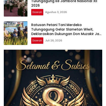
Tulungagung ke Jambore Nasional XII
2026
Daerah
Agustus 3, 2026
Ratusan Petani Tani Merdeka
Tulungagung Gelar Slametan Wiwit,
Deklarasikan Dukungan Don Muzakir Jadi
Wamentan
Daerah
Juli 26, 2026