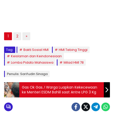
1
2
»
Tag:
Bakti Sosial HMI
HMI Tebing Tinggi
Keislaman dan Keindonesiaan
Lomba Pidato Mahasiswa
Milad HMI 78
Penulis: Sarifudin Sinaga
Gas Ok Gas..! Warga Luapkan Kekecewaan
ke Menteri ESDM Bahlil saat Antre LPG 3 Kg