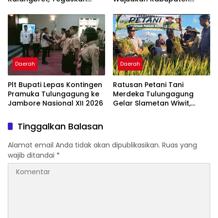
Pentingnya Merawat
Layak Anak Lewat Kongres
Kerukunan
Anak 2026
Daerah
Daerah
Plt Bupati Lepas Kontingen
Ratusan Petani Tani
Pramuka Tulungagung ke
Merdeka Tulungagung
Jambore Nasional XII 2026
Gelar Slametan Wiwit,
Deklarasikan Dukungan
Don Muzakir Jadi
Tinggalkan Balasan
Wamentan
Alamat email Anda tidak akan dipublikasikan.
Ruas yang
wajib ditandai
*