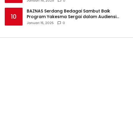
Januari 16, 2025
0
BAZNAS Serdang Bedagai Sambut Baik
10
Program Yakesma Sergai dalam Audiensi
Perkenalan Pengurus Baru
Januari 15, 2025
0