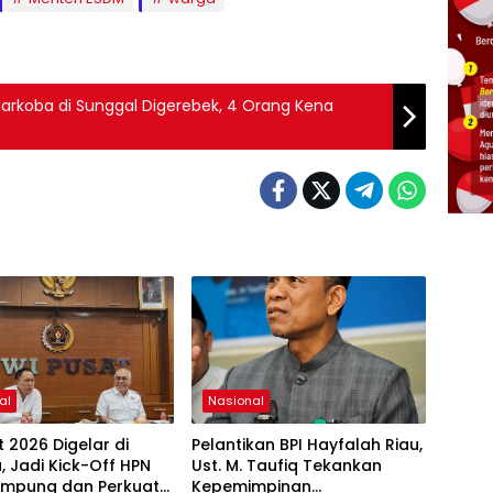
rkoba di Sunggal Digerebek, 4 Orang Kena
al
Nasional
t 2026 Digelar di
Pelantikan BPI Hayfalah Riau,
, Jadi Kick-Off HPN
Ust. M. Taufiq Tekankan
ampung dan Perkuat
Kepemimpinan