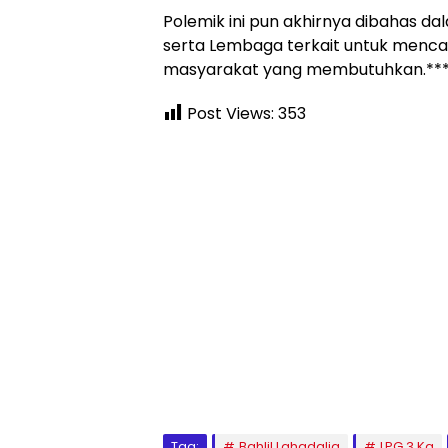
Polemik ini pun akhirnya dibahas d
serta Lembaga terkait untuk mencari 
masyarakat yang membutuhkan.**
Post Views:
353
Tag:
Bahlil Lahadalia
LPG 3 Kg