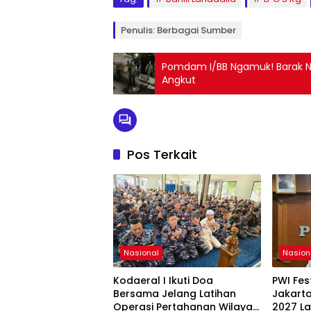
Penulis: Berbagai Sumber
Pomdam I/BB Ngamuk! Barak Na
Angkut
Pos Terkait
Nasional
Nasion
Kodaeral I Ikuti Doa
PWI Fes
Bersama Jelang Latihan
Jakarta
Operasi Pertahanan Wilayah
2027 L