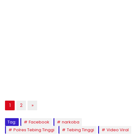
1
2
»
Tag:
Facebook
narkoba
Polres Tebing Tinggi
Tebing Tinggi
Video Viral