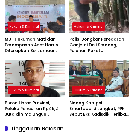
Miliar
Hukum & Kriminal
Hukum & Kriminal
‎MUI: Hukuman Mati dan
Polisi Bongkar Peredaran
Perampasan Aset Harus
Ganja di Deli Serdang,
Diterapkan Bersamaan
Puluhan Paket
Disembunyikan di Pohon
Bambu
Hukum & Kriminal
Hukum & Kriminal
Buron Lintas Provinsi,
Sidang Korupsi
Pelaku Pencurian Rp46,2
Smartboard Langkat, PPK
Juta di Simalungun
Sebut Eks Kadisdik Terlibat
Ditangkap di Riau
Sejak Awal Proyek
Tinggalkan Balasan