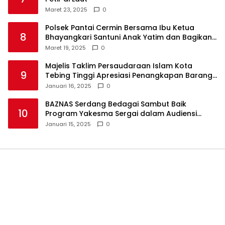
Maret 23, 2025
0
Polsek Pantai Cermin Bersama Ibu Ketua
8
Bhayangkari Santuni Anak Yatim dan Bagikan
Takjil
Maret 19, 2025
0
Majelis Taklim Persaudaraan Islam Kota
9
Tebing Tinggi Apresiasi Penangkapan Barang
Haram
Januari 16, 2025
0
BAZNAS Serdang Bedagai Sambut Baik
10
Program Yakesma Sergai dalam Audiensi
Perkenalan Pengurus Baru
Januari 15, 2025
0