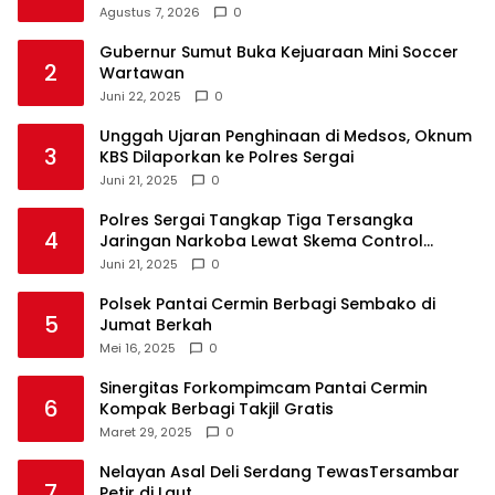
Agustus 7, 2026
0
Gubernur Sumut Buka Kejuaraan Mini Soccer
2
Wartawan
Juni 22, 2025
0
Unggah Ujaran Penghinaan di Medsos, Oknum
3
KBS Dilaporkan ke Polres Sergai
Juni 21, 2025
0
Polres Sergai Tangkap Tiga Tersangka
4
Jaringan Narkoba Lewat Skema Control
Delivery
Juni 21, 2025
0
Polsek Pantai Cermin Berbagi Sembako di
5
Jumat Berkah
Mei 16, 2025
0
Sinergitas Forkompimcam Pantai Cermin
6
Kompak Berbagi Takjil Gratis
Maret 29, 2025
0
Nelayan Asal Deli Serdang TewasTersambar
7
Petir di Laut