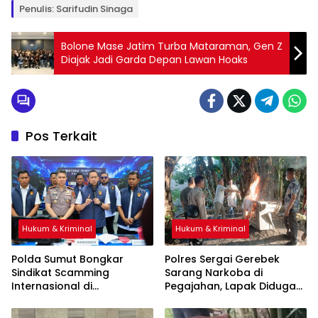
Penulis: Sarifudin Sinaga
Bolone Mase Jatim Turba Mataraman, Gen Z
Diajak Jadi Garda Depan Lawan Hoaks
Pos Terkait
Hukum & Kriminal
Hukum & Kriminal
Polda Sumut Bongkar
Polres Sergai Gerebek
Sindikat Scamming
Sarang Narkoba di
Internasional di
Pegajahan, Lapak Diduga
Apartemen Medan, Korban
Tempat Transaksi Sabu
Asal Kalimantan Rugi Rp6,7
Dibakar