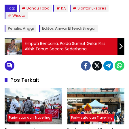
Tag:
Danau Toba
KA
Siantar Ekspres
Wisata
Penulis: Anggi
Editor: Anwar Effendi Siregar
Empati Bencana, Polda Sumut Gelar Rilis
Akhir Tahun Secara Sederhana
Pos Terkait
Pariwisata dan Travelling
Pariwisata dan Travelling