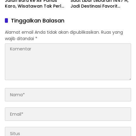
Jalan Baru ke Air Panas
Saat Libur Lebaran 1447 H,
Karo, Wisatawan Tak Perlu
Jadi Destinasi Favorit
Lagi “Disambut” Pungutan
Keluarga di Serdang
Bedagai
Tinggalkan Balasan
Alamat email Anda tidak akan dipublikasikan.
Ruas yang
wajib ditandai
*