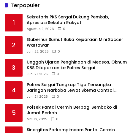
Terpopuler
Sekretaris PKS Sergai Dukung Pemkab,
1
Apresiasi Sekolah Rakyat
Agustus 9, 2026
0
Gubernur Sumut Buka Kejuaraan Mini Soccer
2
Wartawan
Juni 22, 2025
0
Unggah Ujaran Penghinaan di Medsos, Oknum
3
KBS Dilaporkan ke Polres Sergai
Juni 21, 2025
0
Polres Sergai Tangkap Tiga Tersangka
4
Jaringan Narkoba Lewat Skema Control
Delivery
Juni 21, 2025
0
Polsek Pantai Cermin Berbagi Sembako di
5
Jumat Berkah
Mei 16, 2025
0
Sinergitas Forkompimcam Pantai Cermin