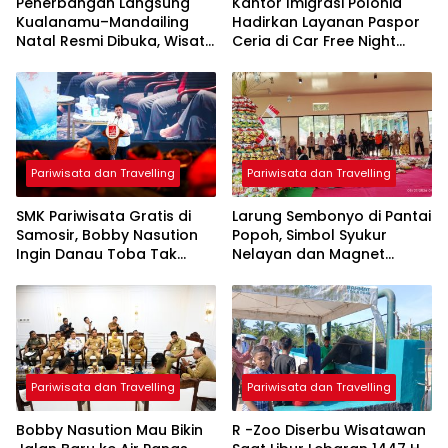
Penerbangan Langsung
Kantor Imigrasi Polonia
Kualanamu–Mandailing
Hadirkan Layanan Paspor
Natal Resmi Dibuka, Wisata
Ceria di Car Free Night
ke Bumi Gordang Sambilan
Kesawan, Dekatkan
Kini Makin Mudah
Pelayanan kepada
Masyarakat
Pariwisata dan Travelling
Pariwisata dan Travelling
SMK Pariwisata Gratis di
Larung Sembonyo di Pantai
Samosir, Bobby Nasution
Popoh, Simbol Syukur
Ingin Danau Toba Tak
Nelayan dan Magnet
Cuma Indah, tapi Juga
Wisata Tulungagung
Punya SDM Kelas Dunia
Pariwisata dan Travelling
Pariwisata dan Travelling
Bobby Nasution Mau Bikin
R -Zoo Diserbu Wisatawan