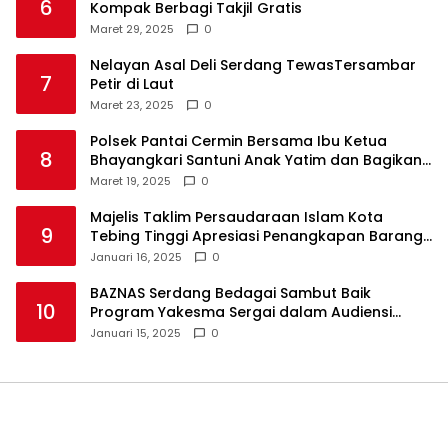
6
Kompak Berbagi Takjil Gratis
Maret 29, 2025
0
Nelayan Asal Deli Serdang TewasTersambar
7
Petir di Laut
Maret 23, 2025
0
Polsek Pantai Cermin Bersama Ibu Ketua
8
Bhayangkari Santuni Anak Yatim dan Bagikan
Takjil
Maret 19, 2025
0
Majelis Taklim Persaudaraan Islam Kota
9
Tebing Tinggi Apresiasi Penangkapan Barang
Haram
Januari 16, 2025
0
BAZNAS Serdang Bedagai Sambut Baik
10
Program Yakesma Sergai dalam Audiensi
Perkenalan Pengurus Baru
Januari 15, 2025
0